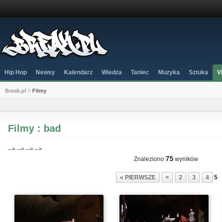
Hip Hop
Newsy
Kalendarz
Wiedza
Taniec
Muzyka
Sztuka
V
Break.pl
Filmy
Filmy : bad
-->
-->
-->
-->
75
Znaleziono
wyników
« PIERWSZE
<
2
3
4
5