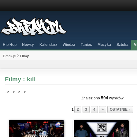
Hip Hop
Newsy
Kalendarz
Wiedza
Taniec
Muzyka
Sztuka
V
Break.pl
Filmy
Filmy : kill
-->
-->
-->
-->
594
Znaleziono
wyników
1
2
3
4
>
OSTATNIE »