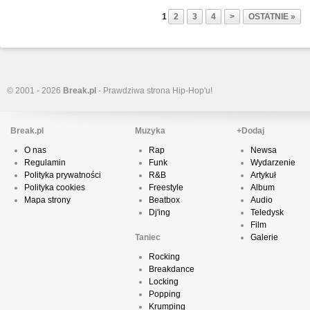
1
2
3
4
>
OSTATNIE »
© 2001 - 2026
Break.pl
- Prawdziwa strona Hip-Hop'u!
Break.pl
Muzyka
+Dodaj
O nas
Rap
Newsa
Regulamin
Funk
Wydarzenie
Polityka prywatności
R&B
Artykuł
Polityka cookies
Freestyle
Album
Mapa strony
Beatbox
Audio
Dj'ing
Teledysk
Film
Taniec
Galerie
Rocking
Breakdance
Locking
Popping
Krumping