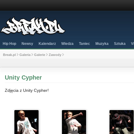
Hip Hop
Newsy
Kalendarz
Wiedza
Taniec
Muzyka
Sztuka
V
Break.pl
Galeria
Galerie
Zawody
Unity Cypher
Zdjęcia z Unity Cypher!