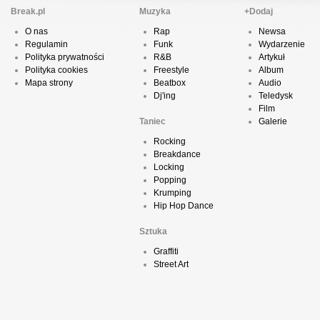
Break.pl
Muzyka
+Dodaj
O nas
Rap
Newsa
Regulamin
Funk
Wydarzenie
Polityka prywatności
R&B
Artykuł
Polityka cookies
Freestyle
Album
Mapa strony
Beatbox
Audio
Dj'ing
Teledysk
Film
Taniec
Galerie
Rocking
Breakdance
Locking
Popping
Krumping
Hip Hop Dance
Sztuka
Graffiti
Street Art