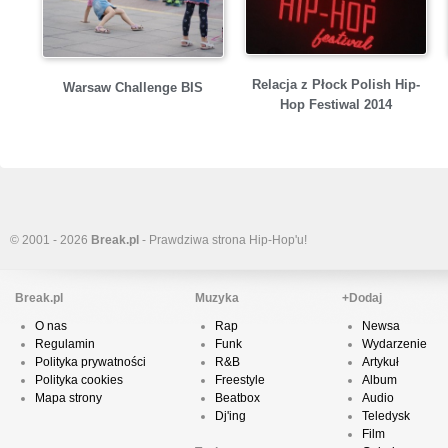
Relacja z Płock Polish Hip-
Warsaw Challenge BIS
Hop Festiwal 2014
© 2001 - 2026
Break.pl
- Prawdziwa strona Hip-Hop'u!
Break.pl
Muzyka
+Dodaj
O nas
Rap
Newsa
Regulamin
Funk
Wydarzenie
Polityka prywatności
R&B
Artykuł
Polityka cookies
Freestyle
Album
Mapa strony
Beatbox
Audio
Dj'ing
Teledysk
Film