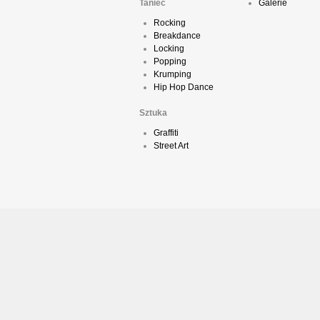
Taniec
Galerie
Rocking
Breakdance
Locking
Popping
Krumping
Hip Hop Dance
Sztuka
Graffiti
Street Art