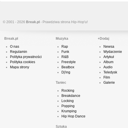
© 2001 - 2026
Break.pl
- Prawdziwa strona Hip-Hop'u!
Break.pl
Muzyka
+Dodaj
O nas
Rap
Newsa
Regulamin
Funk
Wydarzenie
Polityka prywatności
R&B
Artykuł
Polityka cookies
Freestyle
Album
Mapa strony
Beatbox
Audio
Dj'ing
Teledysk
Film
Taniec
Galerie
Rocking
Breakdance
Locking
Popping
Krumping
Hip Hop Dance
Sztuka