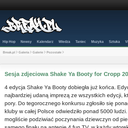
Hip Hop
Newsy
Kalendarz
Wiedza
Taniec
Muzyka
Sztuka
V
Break.pl
Galeria
Galerie
Pozostałe
Sesja zdjeciowa Shake Ya Booty for Cropp 2
4 edycja Shake Ya Booty dobiegła już końca. Edy
najbardziej udaną imprezą ze wszystkich edycji, kt
pory. Do tegorocznego konkursu zgłosiło się pon
kluby w całej Polsce odwiedziło ponad 5000 ludz
mogliście podziwiać poczynania dziewczyn od pi
samego finału na antenie 4 fun TV, w każdy wtorek