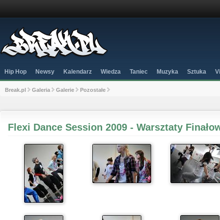
Hip Hop
Newsy
Kalendarz
Wiedza
Taniec
Muzyka
Sztuka
V
Break.pl
Galeria
Galerie
Pozostałe
Flexi Dance Session 2009 - Warsztaty Finało