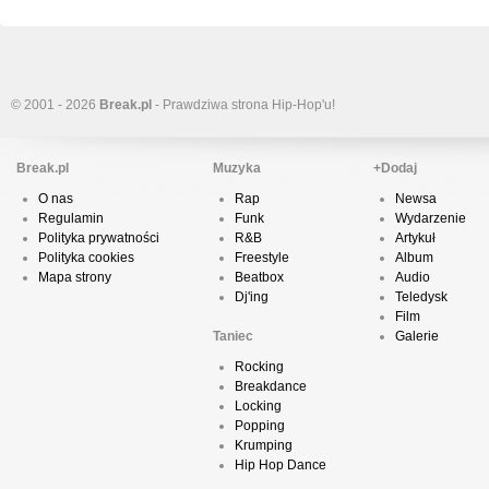
© 2001 - 2026
Break.pl
- Prawdziwa strona Hip-Hop'u!
Break.pl
Muzyka
+Dodaj
O nas
Rap
Newsa
Regulamin
Funk
Wydarzenie
Polityka prywatności
R&B
Artykuł
Polityka cookies
Freestyle
Album
Mapa strony
Beatbox
Audio
Dj'ing
Teledysk
Film
Taniec
Galerie
Rocking
Breakdance
Locking
Popping
Krumping
Hip Hop Dance