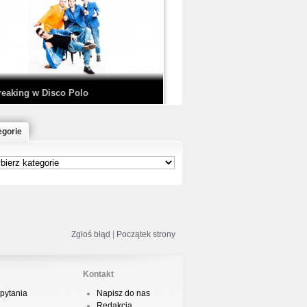
EDE & SIR MICH - KICKDOWN /
ISCO NOIR
reaking w Disco Polo
egorie
łoń & Dope D.O.D. - Makeem Bleed |
rod. Chubeats, Scratch:…
reaking na Olimpiadzie w Paryżu
024 - Najciekawsze komentarze
Zgłoś błąd
|
Początek strony
Kontakt
pytania
Napisz do nas
risBo - Cienie
Redakcja