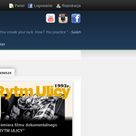
Panel
Logowanie
Rejestracja
 You create your luck. How? You practice." -
Salah
ket
nowsze
remiera filmu dokumentalnego
RYTM ULICY”