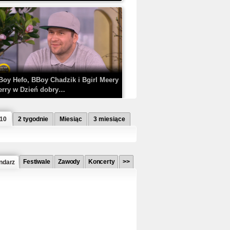
Boy Hefo, BBoy Chadzik i Bgirl Meery
erry w Dzień dobry…
 10
2 tygodnie
Miesiąc
3 miesiące
Festiwale
Zawody
Koncerty
>>
ndarz
etlagz ft. PRO8L3M - Mieć i nie mieć