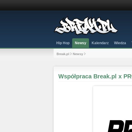
Hip Hop
Newsy
Kalendarz
Wiedza
Break.pl
Newsy
Współpraca Break.pl x 