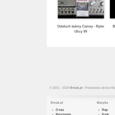
Odsłuch taśmy Camey - Rytm
B
Ulicy 99
© 2001 - 2026
Break.pl
- Prawdziwa strona Hi
Break.pl
Muzyka
O nas
Rap
Regulamin
Funk