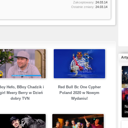
Zakceptowany:
24.03.14
Ostatnie zmiany:
24.03.14
R
N
Art
K
–
oy Hefo, BBoy Chadzik i
Red Bull Bc One Cypher
girl Meery Berry w Dzień
Poland 2020 w Nowym
dobry TVN
Wydaniu!
N
i