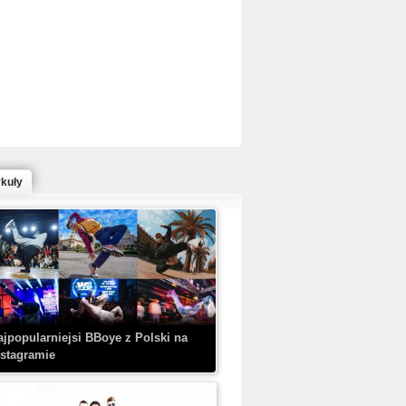
ed Bull Bc One Cypher Poland 2020 w
owym Wydaniu!
ykuły
aczorex w najnowszym klipie: HRYPA
 Kobieta z walizką
ajpopularniejsi BBoye z Polski na
nstagramie