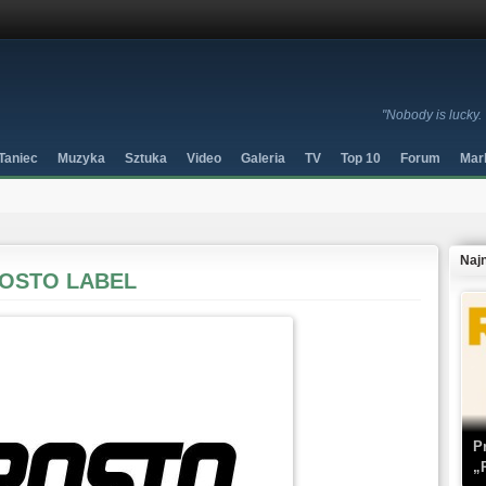
"Nobody is lucky.
Taniec
Muzyka
Sztuka
Video
Galeria
TV
Top 10
Forum
Mar
Naj
PROSTO LABEL
P
„