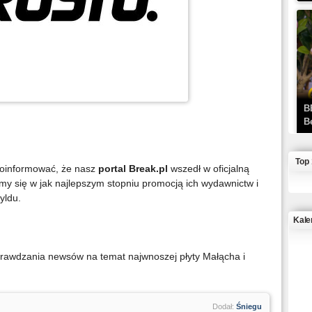
B
B
Top
poinformować, że nasz
portal Break.pl
wszedł w oficjalną
my się w jak najlepszym stopniu promocją ich wydawnictw i
yldu.
Kale
J
prawdzania newsów na temat najwnoszej płyty Małącha i
Dodał:
Śniegu