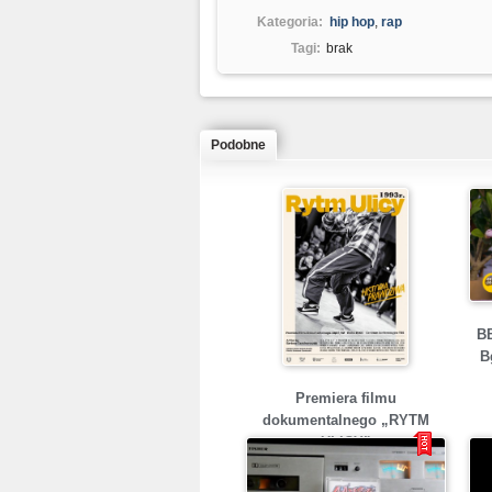
Kategoria:
hip hop
,
rap
Tagi:
brak
Podobne
BB
B
Premiera filmu
dokumentalnego „RYTM
ULICY”