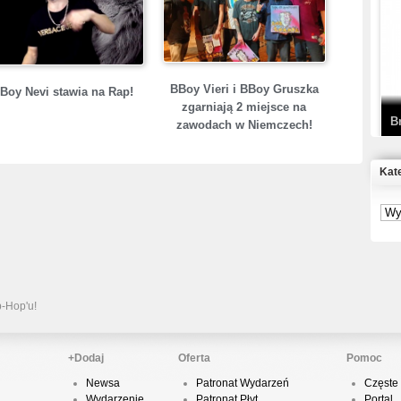
T
D
BBoy Vieri i BBoy Gruszka
Boy Nevi stawia na Rap!
zgarniają 2 miejsce na
B
zawodach w Niemczech!
Kat
S
P
B
2
p-Hop'u!
+Dodaj
Oferta
Pomoc
Newsa
Patronat Wydarzeń
Częste 
K
Wydarzenie
Patronat Płyt
Portal