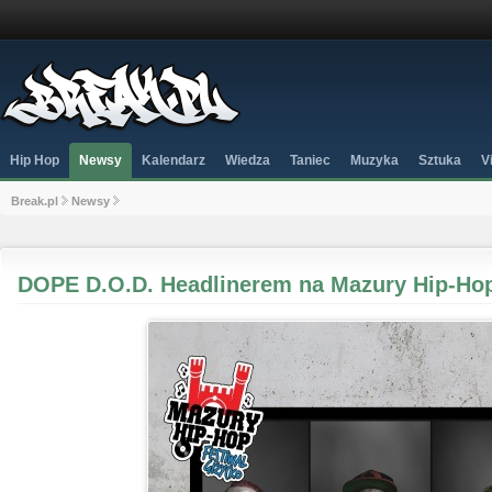
Hip Hop
Newsy
Kalendarz
Wiedza
Taniec
Muzyka
Sztuka
V
Break.pl
Newsy
DOPE D.O.D. Headlinerem na Mazury Hip-Hop