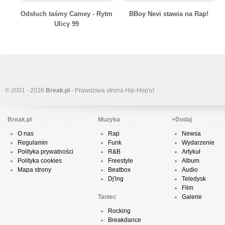
Odsłuch taśmy Camey - Rytm
BBoy Nevi stawia na Rap!
Ulicy 99
© 2001 - 2026
Break.pl
- Prawdziwa strona Hip-Hop'u!
Break.pl
Muzyka
+Dodaj
O nas
Rap
Newsa
Regulamin
Funk
Wydarzenie
Polityka prywatności
R&B
Artykuł
Polityka cookies
Freestyle
Album
Mapa strony
Beatbox
Audio
Dj'ing
Teledysk
Film
Taniec
Galerie
Rocking
Breakdance