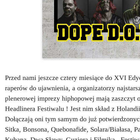
Przed nami jeszcze cztery miesiące do XVI Ed
raperów do ujawnienia, a organizatorzy najstars
plenerowej imprezy hiphopowej mają zaszczyt o
Headlinera Festiwalu !
Jest nim skład z Holand
Dołączają oni tym samym do już potwierdzonyc
Sitka, Bonsona, Quebonafide, Solara/Białasa, 
Kubana, Dwa Sławy, Guziora i Filmika
.
. Festi