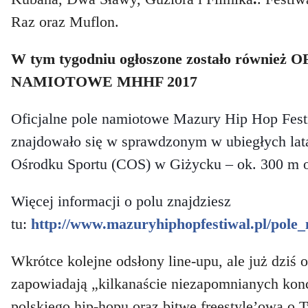
Raz oraz Muflon.
W tym tygodniu ogłoszone zostało równie
NAMIOTOWE MHHF 2017
Oficjalne pole namiotowe Mazury Hip Hop Fest
znajdowało się w sprawdzonym w ubiegłych lat
Ośrodku Sportu (COS) w Giżycku – ok. 300 m 
W
ięcej informacji o polu znajdziesz
tu:
http://www.mazuryhiphopfestiwal.pl/pole
Wkrótce kolejne odsłony line-upu, ale już dziś 
zapowiadają „kilkanaście niezapomnianych kon
polskiego hip-hopu oraz bitwę freestyle’owa o 