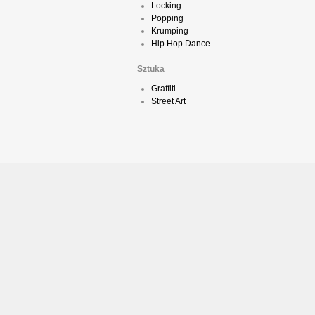
Locking
Popping
Krumping
Hip Hop Dance
Sztuka
Graffiti
Street Art