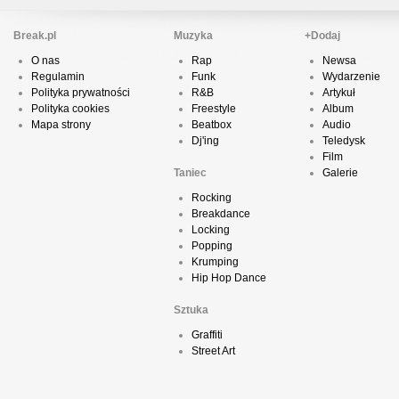
Break.pl
Muzyka
+Dodaj
O nas
Rap
Newsa
Regulamin
Funk
Wydarzenie
Polityka prywatności
R&B
Artykuł
Polityka cookies
Freestyle
Album
Mapa strony
Beatbox
Audio
Dj'ing
Teledysk
Film
Taniec
Galerie
Rocking
Breakdance
Locking
Popping
Krumping
Hip Hop Dance
Sztuka
Graffiti
Street Art