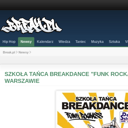
Hip Hop
Newsy
Kalendarz
Wiedza
Taniec
Muzyka
Sztuka
V
Break.pl
Newsy
SZKOŁA TAŃCA BREAKDANCE "FUNK ROCK
WARSZAWIE