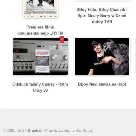
BBoy Hefo, BBoy Chadzik i
Bgirl Meery Berry w Dzień
dobry TVN
Premiera filmu
dokumentalnego „RYTM
ULICY”
Odsłuch taśmy Camey - Rytm
BBoy Nevi stawia na Rap!
Ulicy 99
© 2001 - 2026
Break.pl
- Prawdziwa strona Hip-Hop'u!