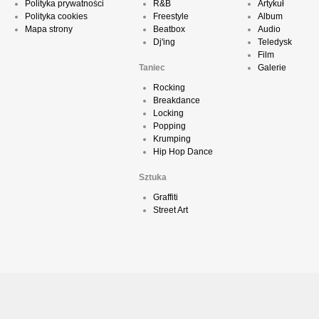
Polityka prywatności
R&B
Artykuł
Polityka cookies
Freestyle
Album
Mapa strony
Beatbox
Audio
Dj'ing
Teledysk
Film
Taniec
Galerie
Rocking
Breakdance
Locking
Popping
Krumping
Hip Hop Dance
Sztuka
Graffiti
Street Art