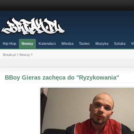
Hip Hop
Newsy
Kalendarz
Wiedza
Taniec
Muzyka
Sztuka
V
Break.pl
Newsy
BBoy Gieras zachęca do "Ryzykowania"