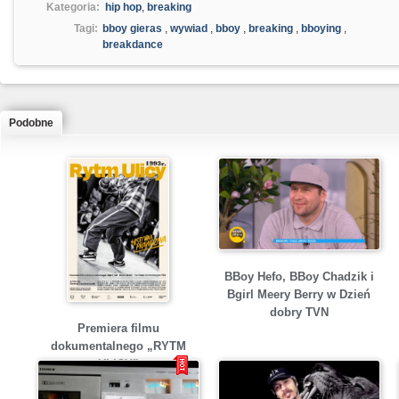
Kategoria:
hip hop
,
breaking
Tagi:
bboy gieras
,
wywiad
,
bboy
,
breaking
,
bboying
,
breakdance
Podobne
BBoy Hefo, BBoy Chadzik i
Bgirl Meery Berry w Dzień
dobry TVN
Premiera filmu
dokumentalnego „RYTM
ULICY”