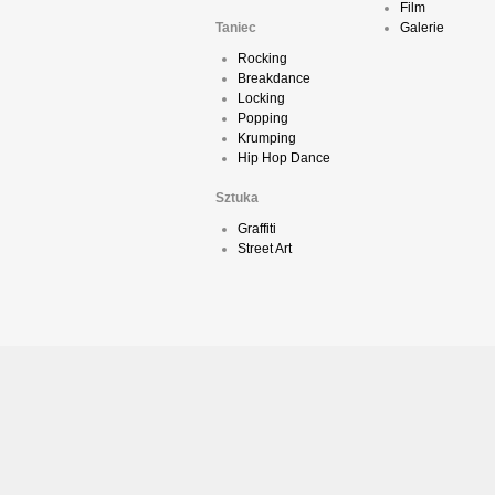
Film
Taniec
Galerie
Rocking
Breakdance
Locking
Popping
Krumping
Hip Hop Dance
Sztuka
Graffiti
Street Art