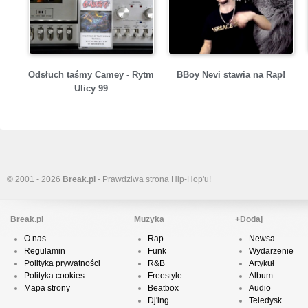
Odsłuch taśmy Camey - Rytm
BBoy Nevi stawia na Rap!
Ulicy 99
© 2001 - 2026
Break.pl
- Prawdziwa strona Hip-Hop'u!
Break.pl
Muzyka
+Dodaj
O nas
Rap
Newsa
Regulamin
Funk
Wydarzenie
Polityka prywatności
R&B
Artykuł
Polityka cookies
Freestyle
Album
Mapa strony
Beatbox
Audio
Dj'ing
Teledysk