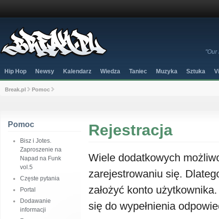
"Our 
Hip Hop
Newsy
Kalendarz
Wiedza
Taniec
Muzyka
Sztuka
V
Break.pl
Pomoc
Pomoc
Rejestracja
Bisz i Jotes.
Zaproszenie na
Wiele dodatkowych możliwoś
Napad na Funk
vol.5
zarejestrowaniu się. Dlateg
Częste pytania
założyć konto użytkownika.
Portal
Dodawanie
się do wypełnienia odpowie
informacji