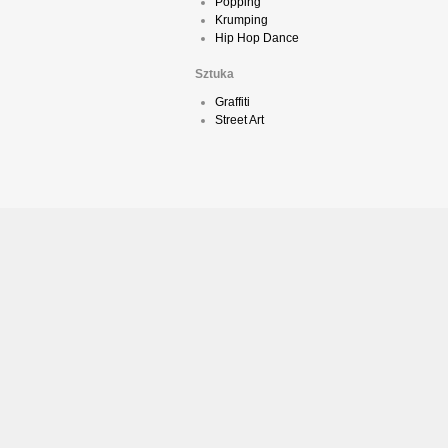
Popping
Krumping
Hip Hop Dance
Sztuka
Graffiti
Street Art