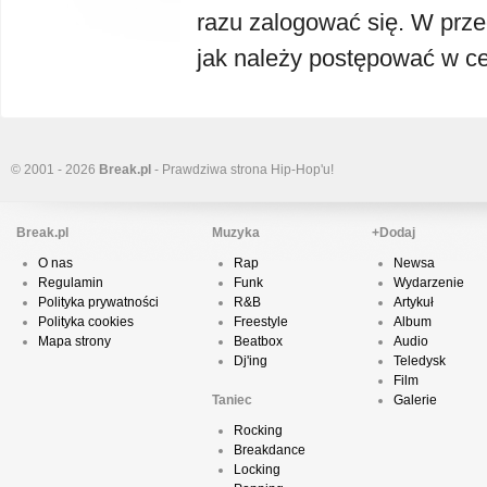
razu zalogować się. W prze
jak należy postępować w cel
© 2001 - 2026
Break.pl
- Prawdziwa strona Hip-Hop'u!
Break.pl
Muzyka
+Dodaj
O nas
Rap
Newsa
Regulamin
Funk
Wydarzenie
Polityka prywatności
R&B
Artykuł
Polityka cookies
Freestyle
Album
Mapa strony
Beatbox
Audio
Dj'ing
Teledysk
Film
Taniec
Galerie
Rocking
Breakdance
Locking