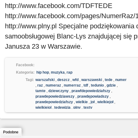
http://www.facebook.com/TDFTEDE
http://www.facebook.com/pages/NumerRaz
http://www.plny.pl Specjalne podziękowania d
samoobsługowej Blanc-Lys znajdującej się pr
Janusza 23 w Warszawie.
Facebook:
Kategoria:
hip hop
,
muzyka
,
rap
Tagi:
warszafski
,
deszcz
,
wfd
,
warszawski
,
tede
,
numer
,
raz
,
numeraz
,
numerraz
,
tdf
,
tedunio
,
gdzie
,
tamte
,
dziewczyny
,
prawfdepowiedziafszy
,
prawdepowiedziawszy
,
prawdępowiadszy
,
prawdepowiedziafszy
,
wielkie
,
joł
,
wielkiejoł
,
wielkiejol
,
tedewizja
,
plny
,
texty
Podobne