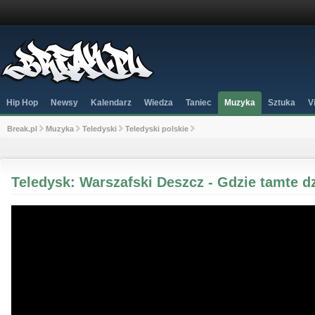
Hip Hop
Newsy
Kalendarz
Wiedza
Taniec
Muzyka
Sztuka
V
Break.pl
Muzyka
Teledyski
Teledyski polskie
Teledysk: Warszafski Deszcz - Gdzie tamte 