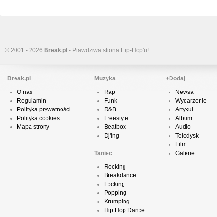
© 2001 - 2026
Break.pl
- Prawdziwa strona Hip-Hop'u!
Break.pl
Muzyka
+Dodaj
O nas
Rap
Newsa
Regulamin
Funk
Wydarzenie
Polityka prywatności
R&B
Artykuł
Polityka cookies
Freestyle
Album
Mapa strony
Beatbox
Audio
Dj'ing
Teledysk
Film
Taniec
Galerie
Rocking
Breakdance
Locking
Popping
Krumping
Hip Hop Dance