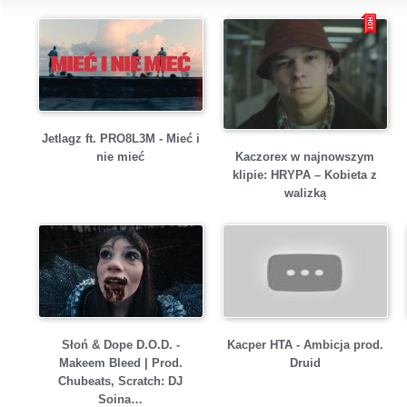
Jetlagz ft. PRO8L3M - Mieć i
Kaczorex w najnowszym
nie mieć
klipie: HRYPA – Kobieta z
walizką
Słoń & Dope D.O.D. -
Kacper HTA - Ambicja prod.
Makeem Bleed | Prod.
Druid
Chubeats, Scratch: DJ
Soina…