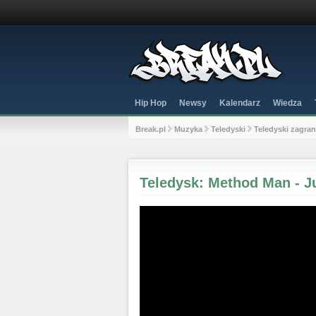
Hip Hop
Newsy
Kalendarz
Wiedza
Break.pl
Muzyka
Teledyski
Teledyski zagra
Teledysk: Method Man - 