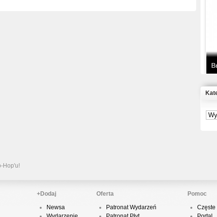
T
D
B
Kat
S
P
B
2
p-Hop'u!
+Dodaj
Oferta
Pomoc
Newsa
Patronat Wydarzeń
Częste 
K
Wydarzenie
Patronat Płyt
Portal