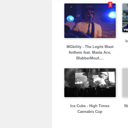
I
MGbility - The Legits Blast
Anthem feat. Masta Ace,
BlabberMouf,…
Ice Cube - High Times
Ni
Cannabis Cup