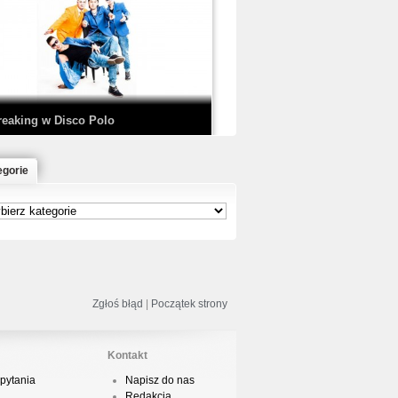
EDE & SIR MICH - KICKDOWN /
ISCO NOIR
reaking w Disco Polo
egorie
łoń & Dope D.O.D. - Makeem Bleed |
rod. Chubeats, Scratch:…
reaking na Olimpiadzie w Paryżu
024 - Najciekawsze komentarze
Zgłoś błąd
|
Początek strony
Kontakt
pytania
Napisz do nas
risBo - Cienie
Redakcja