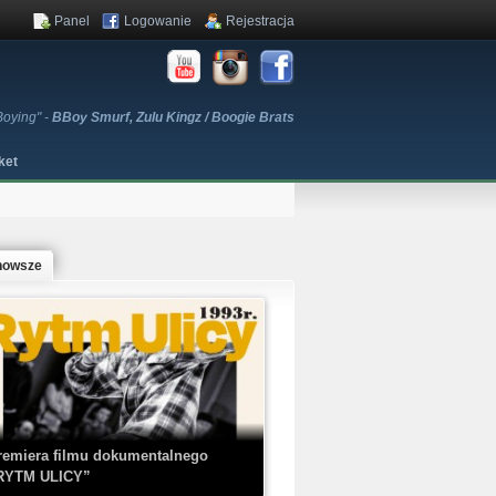
Panel
Logowanie
Rejestracja
Boying" -
BBoy Smurf, Zulu Kingz / Boogie Brats
ket
nowsze
remiera filmu dokumentalnego
RYTM ULICY”