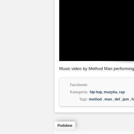
Music video by Method Man performing
Facebook:
Kategoria:
hip hop
,
muzyka
,
rap
Tagi:
method
,
man
,
def
,
jam
,
h
Podobne