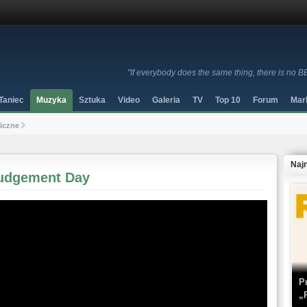
"If everybody does the same thing, there is no B
Taniec
Muzyka
Sztuka
Video
Galeria
TV
Top 10
Forum
Mar
niczne
Naj
Judgement Day
P
„