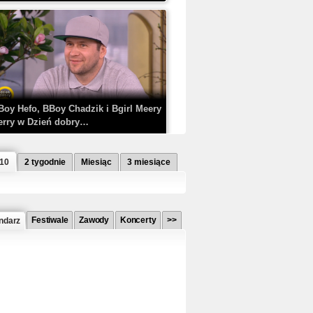
Boy Hefo, BBoy Chadzik i Bgirl Meery
erry w Dzień dobry…
 10
2 tygodnie
Miesiąc
3 miesiące
Festiwale
Zawody
Koncerty
>>
ndarz
etlagz ft. PRO8L3M - Mieć i nie mieć