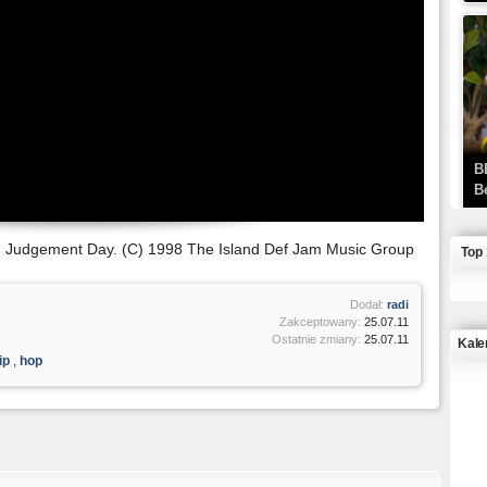
B
B
 Judgement Day. (C) 1998 The Island Def Jam Music Group
Top
Dodał:
radi
Zakceptowany:
25.07.11
Ostatnie zmiany:
25.07.11
Kale
ip
,
hop
J