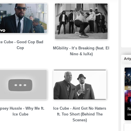
R
N
ce Cube - Good Cop Bad
Cop
MGbility - It’s Breaking (feat. El
Nino & luXe)
Art
K
–
psey Hussle - Why Me ft.
Ice Cube - Aint Got No Haters
N
Ice Cube
ft. Too Short (Behind The
i
Scenes)