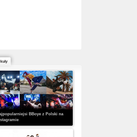
ed Bull Bc One Cypher Poland 2020 w
owym Wydaniu!
ykuły
aczorex w najnowszym klipie: HRYPA
 Kobieta z walizką
ajpopularniejsi BBoye z Polski na
nstagramie