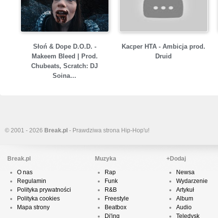
Słoń & Dope D.O.D. -
Kacper HTA - Ambicja prod.
Makeem Bleed | Prod.
Druid
Chubeats, Scratch: DJ
Soina…
© 2001 - 2026
Break.pl
- Prawdziwa strona Hip-Hop'u!
Break.pl
Muzyka
+Dodaj
O nas
Rap
Newsa
Regulamin
Funk
Wydarzenie
Polityka prywatności
R&B
Artykuł
Polityka cookies
Freestyle
Album
Mapa strony
Beatbox
Audio
Dj'ing
Teledysk