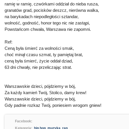
ramię w ramię, czwórkami oddział do nieba rusza,
granatów grad, pocisków deszcz, nierówna walka,
na barykadach niepodległości sztandar,
wolność, godność, honor tego nic nie zastąpi,
Powstańcom chwała, Warszawa nie zapomni.
Ref:
Ceną była śmierć za wolności smak,
choć minął czasu szmat, ty pamiętaj brat,
ceną była śmierć, życie oddał dziad,
63 dni chwały, nie przeliczając strat.
Warszawskie dzieci, pójdziemy w bój,
Za każdy kamień Twój, Stolico, damy krew!
Warszawskie dzieci, pójdziemy w bój,
Gdy padnie rozkaz Twój, poniesiem wrogom gniew!
Facebook:
Kategoria:
hip hop
,
muzyka
,
rap