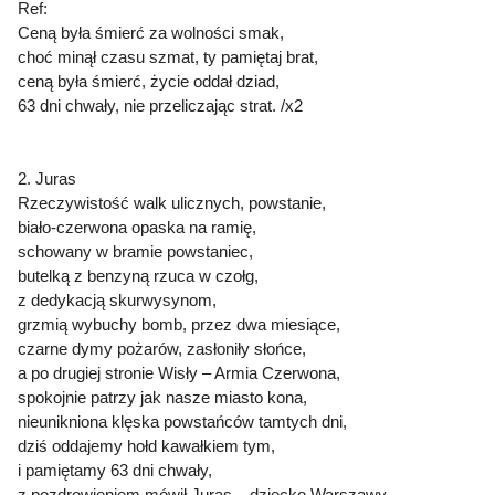
Ref:
Ceną była śmierć za wolności smak,
choć minął czasu szmat, ty pamiętaj brat,
ceną była śmierć, życie oddał dziad,
63 dni chwały, nie przeliczając strat. /x2
2. Juras
Rzeczywistość walk ulicznych, powstanie,
biało-czerwona opaska na ramię,
schowany w bramie powstaniec,
butelką z benzyną rzuca w czołg,
z dedykacją skurwysynom,
grzmią wybuchy bomb, przez dwa miesiące,
czarne dymy pożarów, zasłoniły słońce,
a po drugiej stronie Wisły – Armia Czerwona,
spokojnie patrzy jak nasze miasto kona,
nieunikniona klęska powstańców tamtych dni,
dziś oddajemy hołd kawałkiem tym,
i pamiętamy 63 dni chwały,
z pozdrowieniem mówił Juras – dziecko Warszawy.