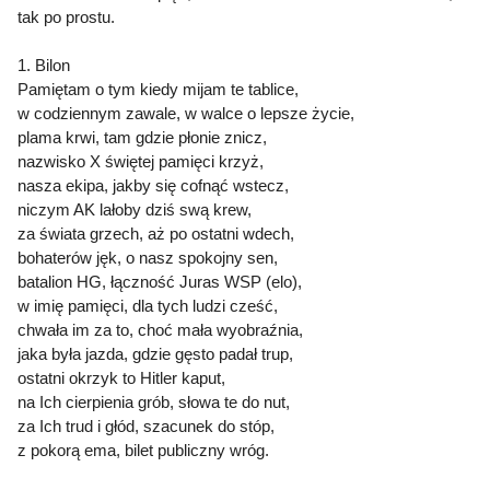
tak po prostu.
1. Bilon
Pamiętam o tym kiedy mijam te tablice,
w codziennym zawale, w walce o lepsze życie,
plama krwi, tam gdzie płonie znicz,
nazwisko X świętej pamięci krzyż,
nasza ekipa, jakby się cofnąć wstecz,
niczym AK lałoby dziś swą krew,
za świata grzech, aż po ostatni wdech,
bohaterów jęk, o nasz spokojny sen,
batalion HG, łączność Juras WSP (elo),
w imię pamięci, dla tych ludzi cześć,
chwała im za to, choć mała wyobraźnia,
jaka była jazda, gdzie gęsto padał trup,
ostatni okrzyk to Hitler kaput,
na Ich cierpienia grób, słowa te do nut,
za Ich trud i głód, szacunek do stóp,
z pokorą ema, bilet publiczny wróg.