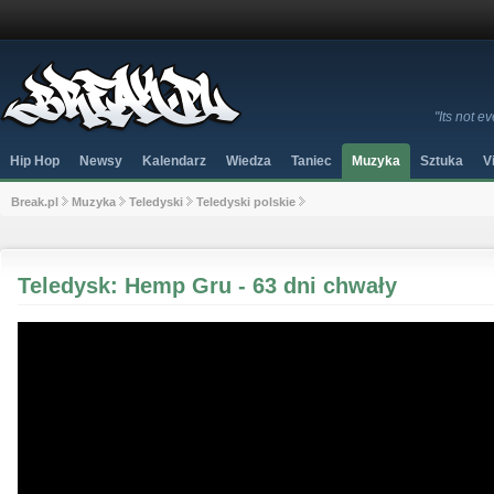
"Its not 
Hip Hop
Newsy
Kalendarz
Wiedza
Taniec
Muzyka
Sztuka
V
Break.pl
Muzyka
Teledyski
Teledyski polskie
Teledysk: Hemp Gru - 63 dni chwały