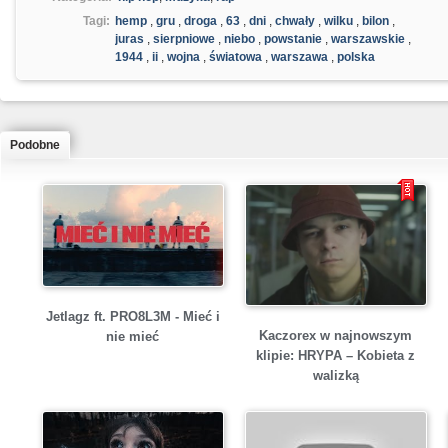
Tagi:
hemp
,
gru
,
droga
,
63
,
dni
,
chwały
,
wilku
,
bilon
,
juras
,
sierpniowe
,
niebo
,
powstanie
,
warszawskie
,
1944
,
ii
,
wojna
,
światowa
,
warszawa
,
polska
Podobne
Jetlagz ft. PRO8L3M - Mieć i
Kaczorex w najnowszym
nie mieć
klipie: HRYPA – Kobieta z
walizką