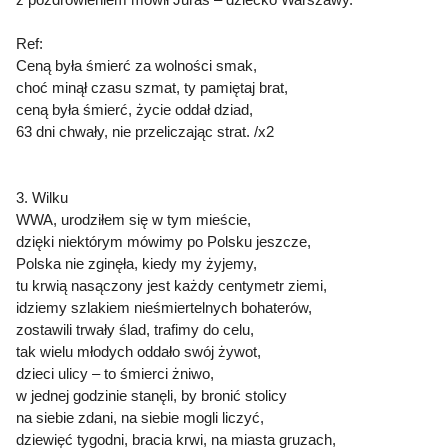
Ref:
Ceną była śmierć za wolności smak,
choć minął czasu szmat, ty pamiętaj brat,
ceną była śmierć, życie oddał dziad,
63 dni chwały, nie przeliczając strat. /x2
3. Wilku
WWA, urodziłem się w tym mieście,
dzięki niektórym mówimy po Polsku jeszcze,
Polska nie zginęła, kiedy my żyjemy,
tu krwią nasączony jest każdy centymetr ziemi,
idziemy szlakiem nieśmiertelnych bohaterów,
zostawili trwały ślad, trafimy do celu,
tak wielu młodych oddało swój żywot,
dzieci ulicy – to śmierci żniwo,
w jednej godzinie stanęli, by bronić stolicy
na siebie zdani, na siebie mogli liczyć,
dziewięć tygodni, bracia krwi, na miasta gruzach,