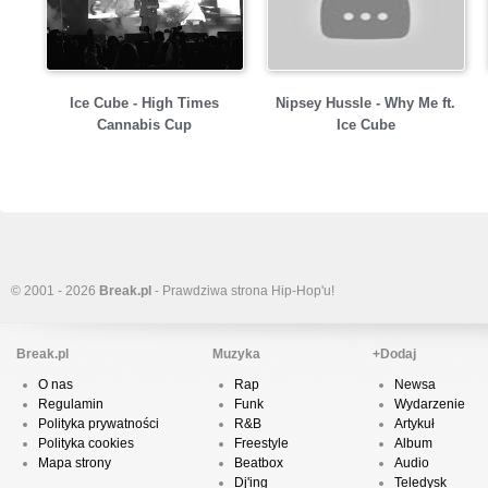
Ice Cube - High Times
Nipsey Hussle - Why Me ft.
Cannabis Cup
Ice Cube
© 2001 - 2026
Break.pl
- Prawdziwa strona Hip-Hop'u!
Break.pl
Muzyka
+Dodaj
O nas
Rap
Newsa
Regulamin
Funk
Wydarzenie
Polityka prywatności
R&B
Artykuł
Polityka cookies
Freestyle
Album
Mapa strony
Beatbox
Audio
Dj'ing
Teledysk