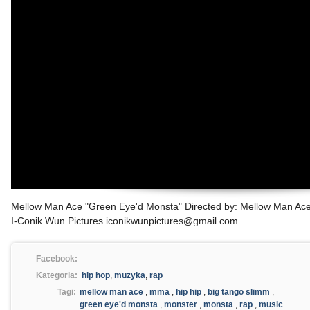
Mellow Man Ace "Green Eye'd Monsta" Directed by: Mellow Man Ac
I-Conik Wun Pictures iconikwunpictures@gmail.com
Facebook:
Kategoria:
hip hop
,
muzyka
,
rap
Tagi:
mellow man ace
,
mma
,
hip hip
,
big tango slimm
,
green eye'd monsta
,
monster
,
monsta
,
rap
,
music