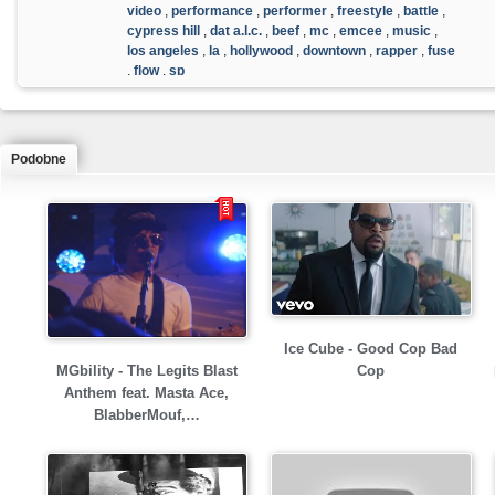
video
,
performance
,
performer
,
freestyle
,
battle
,
cypress hill
,
dat a.l.c.
,
beef
,
mc
,
emcee
,
music
,
los angeles
,
la
,
hollywood
,
downtown
,
rapper
,
fuse
,
flow
,
sp
Podobne
Ice Cube - Good Cop Bad
MGbility - The Legits Blast
Cop
Anthem feat. Masta Ace,
BlabberMouf,…