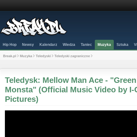
Hip Hop
Newsy
Kalendarz
Wiedza
Taniec
Muzyka
Sztuka
V
Break.pl
Muzyka
Teledyski
Teledyski zagraniczne
Teledysk: Mellow Man Ace - "Green
Monsta" (Official Music Video by I
Pictures)