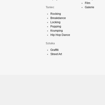
Film
Taniec
Galerie
Rocking
Breakdance
Locking
Popping
Krumping
Hip Hop Dance
Sztuka
Graffiti
Street Art