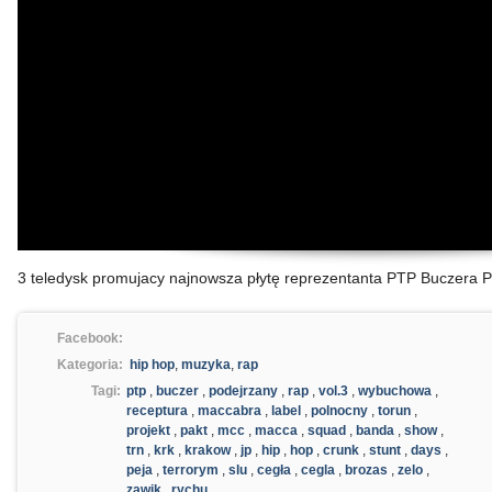
3 teledysk promujacy najnowsza płytę reprezentanta PTP Buczera P
Facebook:
Kategoria:
hip hop
,
muzyka
,
rap
Tagi:
ptp
,
buczer
,
podejrzany
,
rap
,
vol.3
,
wybuchowa
,
receptura
,
maccabra
,
label
,
polnocny
,
torun
,
projekt
,
pakt
,
mcc
,
macca
,
squad
,
banda
,
show
,
trn
,
krk
,
krakow
,
jp
,
hip
,
hop
,
crunk
,
stunt
,
days
,
peja
,
terrorym
,
slu
,
cegła
,
cegla
,
brozas
,
zelo
,
zawik
,
rychu
,