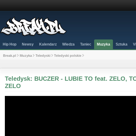
Hip Hop
Newsy
Kalendarz
Wiedza
Taniec
Muzyka
Sztuka
V
Break.pl
Muzyka
Teledyski
Teledyski polskie
Teledysk: BUCZER - LUBIE TO feat. ZELO, 
ZELO