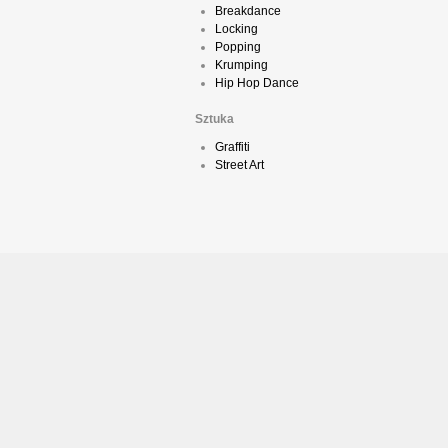
Breakdance
Locking
Popping
Krumping
Hip Hop Dance
Sztuka
Graffiti
Street Art