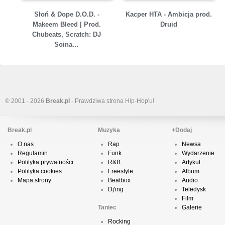
Słoń & Dope D.O.D. -
Kacper HTA - Ambicja prod.
Makeem Bleed | Prod.
Druid
Chubeats, Scratch: DJ
Soina…
© 2001 - 2026
Break.pl
- Prawdziwa strona Hip-Hop'u!
Break.pl
Muzyka
+Dodaj
O nas
Rap
Newsa
Regulamin
Funk
Wydarzenie
Polityka prywatności
R&B
Artykuł
Polityka cookies
Freestyle
Album
Mapa strony
Beatbox
Audio
Dj'ing
Teledysk
Film
Taniec
Galerie
Rocking