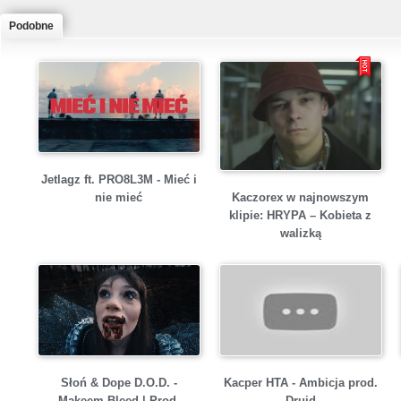
Podobne
Jetlagz ft. PRO8L3M - Mieć i
Kaczorex w najnowszym
nie mieć
klipie: HRYPA – Kobieta z
walizką
Słoń & Dope D.O.D. -
Kacper HTA - Ambicja prod.
Makeem Bleed | Prod.
Druid