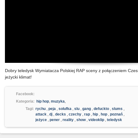
Dobry teledysk Wymiatacza Polskiej RAP sceny z połączeniem Czeski
jeżycki klimat!
Facebook:
Kategoria:
hip hop
,
muzyka
,
Tagi:
rychu
,
peja
,
solufka
,
slu
,
gang
,
defuckto
,
slums
,
attack
,
dj
,
decks
,
czechy
,
rap
,
hip
,
hop
,
poznań
,
jeżyce
,
pener
,
reality
,
show
,
videoklip
,
teledysk