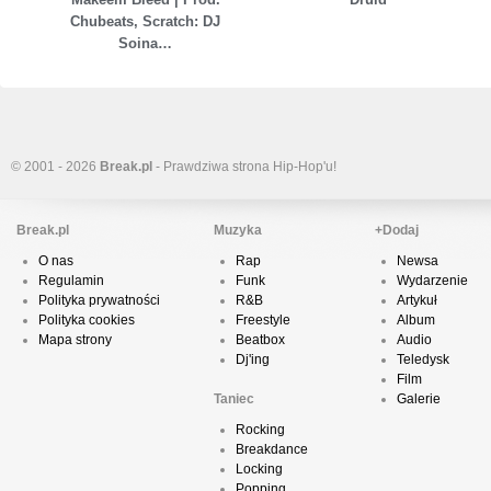
Chubeats, Scratch: DJ
Soina…
© 2001 - 2026
Break.pl
- Prawdziwa strona Hip-Hop'u!
Break.pl
Muzyka
+Dodaj
O nas
Rap
Newsa
Regulamin
Funk
Wydarzenie
Polityka prywatności
R&B
Artykuł
Polityka cookies
Freestyle
Album
Mapa strony
Beatbox
Audio
Dj'ing
Teledysk
Film
Taniec
Galerie
Rocking
Breakdance
Locking
Popping