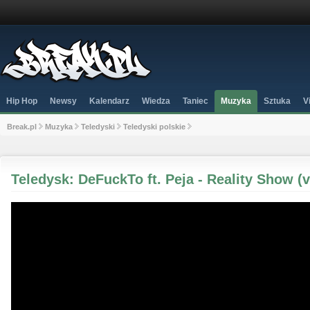
Hip Hop
Newsy
Kalendarz
Wiedza
Taniec
Muzyka
Sztuka
V
Break.pl
Muzyka
Teledyski
Teledyski polskie
Teledysk: DeFuckTo ft. Peja - Reality Show (v