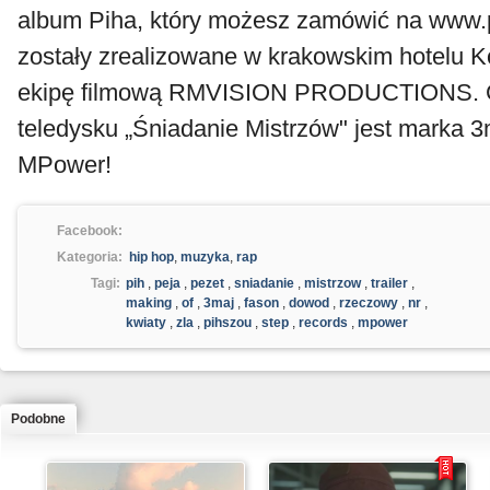
album Piha, który możesz zamówić na www.pr
zostały zrealizowane w krakowskim hotelu 
ekipę filmową RMVISION PRODUCTIONS. 
teledysku „Śniadanie Mistrzów" jest marka 3
MPower!
Facebook:
Kategoria:
hip hop
,
muzyka
,
rap
Tagi:
pih
,
peja
,
pezet
,
sniadanie
,
mistrzow
,
trailer
,
making
,
of
,
3maj
,
fason
,
dowod
,
rzeczowy
,
nr
,
kwiaty
,
zla
,
pihszou
,
step
,
records
,
mpower
Podobne