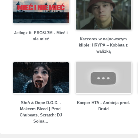
Jetlagz ft. PRO8L3M - Mieć i
Kaczorex w najnowszym
nie mieć
klipie: HRYPA – Kobieta z
walizką
Słoń & Dope D.O.D. -
Kacper HTA - Ambicja prod.
Makeem Bleed | Prod.
Druid
Chubeats, Scratch: DJ
Soina…