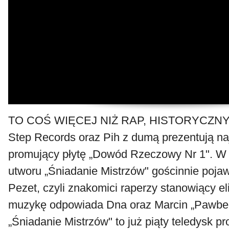
TO COŚ WIĘCEJ NIŻ RAP, HISTORYCZNY
Step Records oraz Pih z dumą prezentują na
promujący płytę „Dowód Rzeczowy Nr 1". W 
utworu „Śniadanie Mistrzów" gościnnie pojawi
Pezet, czyli znakomici raperzy stanowiący eli
muzykę odpowiada Dna oraz Marcin „Pawbea
„Śniadanie Mistrzów" to już piąty teledysk 