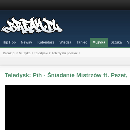
Hip Hop
Newsy
Kalendarz
Wiedza
Taniec
Muzyka
Sztuka
V
Break.pl
Muzyka
Teledyski
Teledyski polskie
Teledysk: Pih - Śniadanie Mistrzów ft. Pezet,