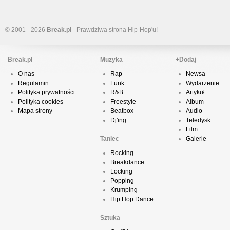
© 2001 - 2026
Break.pl
- Prawdziwa strona Hip-Hop'u!
Break.pl
Muzyka
+Dodaj
O nas
Rap
Newsa
Regulamin
Funk
Wydarzenie
Polityka prywatności
R&B
Artykuł
Polityka cookies
Freestyle
Album
Mapa strony
Beatbox
Audio
Dj'ing
Teledysk
Film
Taniec
Galerie
Rocking
Breakdance
Locking
Popping
Krumping
Hip Hop Dance
Sztuka