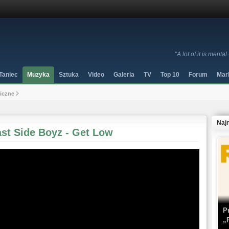
"A lot of it is ment
Taniec
Muzyka
Sztuka
Video
Galeria
TV
Top 10
Forum
Mar
niczne
Naj
ast Side Boyz - Get Low
P
„