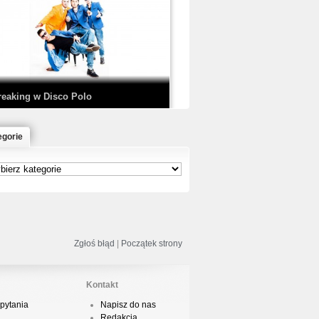
EDE & SIR MICH - KICKDOWN /
ISCO NOIR
reaking w Disco Polo
egorie
łoń & Dope D.O.D. - Makeem Bleed |
rod. Chubeats, Scratch:…
reaking na Olimpiadzie w Paryżu
024 - Najciekawsze komentarze
Zgłoś błąd
|
Początek strony
Kontakt
pytania
Napisz do nas
risBo - Cienie
Redakcja