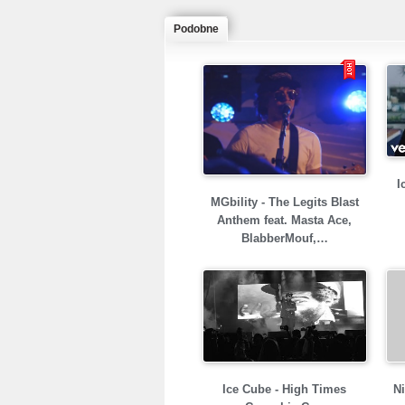
Podobne
I
MGbility - The Legits Blast
Anthem feat. Masta Ace,
BlabberMouf,…
Ice Cube - High Times
Ni