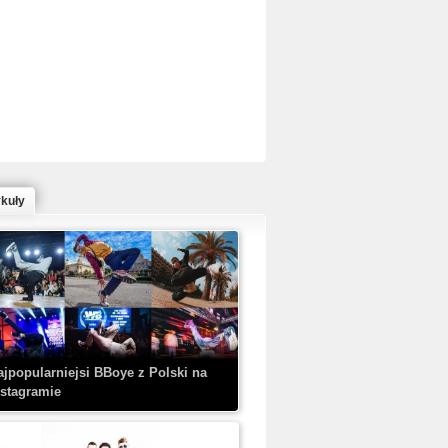
ed Bull Bc One Cypher Poland 2020 w
owym Wydaniu!
ykuły
aczorex w najnowszym klipie: HRYPA
 Kobieta z walizką
ajpopularniejsi BBoye z Polski na
nstagramie