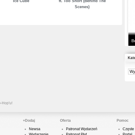
Ice Cube
ft. Too Short (Behind The
Scenes)
T
D
B
Kat
S
P
B
2
p-Hop'u!
+Dodaj
Oferta
Pomoc
Newsa
Patronat Wydarzeń
Częste 
K
Wydarzenie
Patronat Płyt
Portal