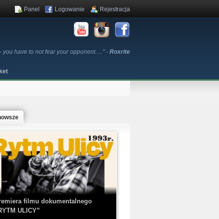
Panel
Logowanie
Rejestracja
al - you have to not fear your opponent.…" -
Roxrite
ket
nowsze
remiera filmu dokumentalnego
RYTM ULICY”