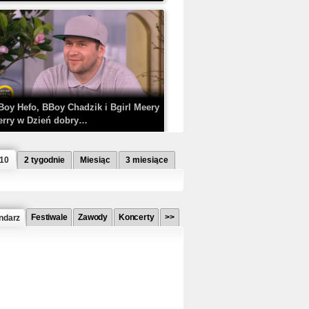
Boy Hefo, BBoy Chadzik i Bgirl Meery
erry w Dzień dobry…
 10
2 tygodnie
Miesiąc
3 miesiące
Festiwale
Zawody
Koncerty
>>
ndarz
etlagz ft. PRO8L3M - Mieć i nie mieć