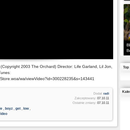
B
B
(Copyright 2003 The Orchard) Director: Life Garland, Lil Jon,
Top
Tunes:
MZStore.woa/wa/viewVideo?id=300228235&s=143441
Kale
Dodał:
radi
Zakceptowany:
07.10.11
Ostatnie zmiany:
07.10.11
J
de
,
boyz
,
get
,
low
,
video