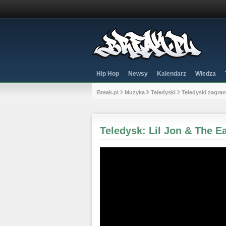
Hip Hop
Newsy
Kalendarz
Wiedza
Break.pl
Muzyka
Teledyski
Teledyski zagra
Teledysk: Lil Jon & The E