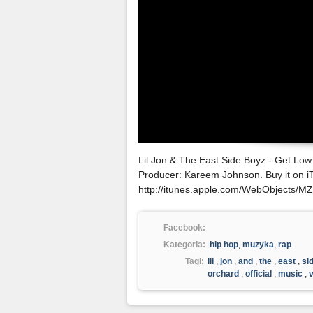
Lil Jon & The East Side Boyz - Get Low 
Producer: Kareem Johnson. Buy it on i
http://itunes.apple.com/WebObjects/
Facebook:
Kategoria:
hip hop
,
muzyka
,
rap
Tagi:
lil
,
jon
,
and
,
the
,
east
,
si
orchard
,
official
,
music
,