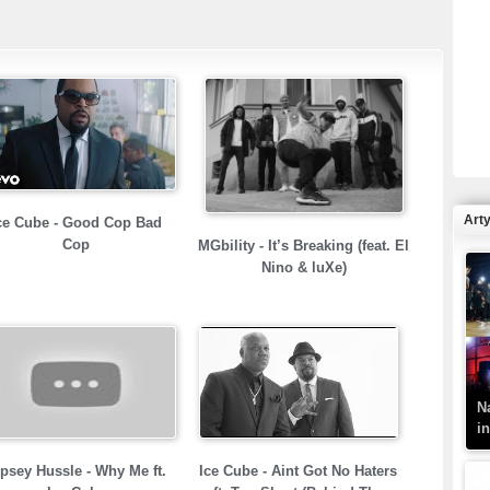
R
N
Art
ce Cube - Good Cop Bad
Cop
MGbility - It’s Breaking (feat. El
Nino & luXe)
K
–
N
i
psey Hussle - Why Me ft.
Ice Cube - Aint Got No Haters