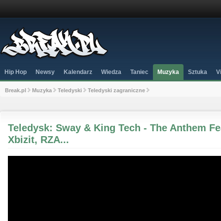
Hip Hop
Newsy
Kalendarz
Wiedza
Taniec
Muzyka
Sztuka
V
Break.pl
Muzyka
Teledyski
Teledyski zagraniczne
Teledysk: Sway & King Tech - The Anthem Fe
Xbizit, RZA...