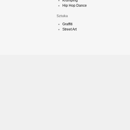
Krumping
Hip Hop Dance
Sztuka
Graffiti
Street Art