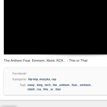
The Anthem Feat. Eminem, Xbizit, RZA... - This or That
Facebook:
Kategoria:
hip hop
,
muzyka
,
rap
Tagi:
sway
,
king
,
tech
,
the
,
anthem
,
feat.
,
eminem
,
xbizit
,
rza
,
this
,
or
,
that