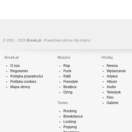
© 2001 - 2026
Break.pl
- Prawdziwa strona Hip-Hop'u!
Break.pl
Muzyka
+Dodaj
O nas
Rap
Newsa
Regulamin
Funk
Wydarzenie
Polityka prywatności
R&B
Artykuł
Polityka cookies
Freestyle
Album
Mapa strony
Beatbox
Audio
Dj'ing
Teledysk
Film
Taniec
Galerie
Rocking
Breakdance
Locking
Popping