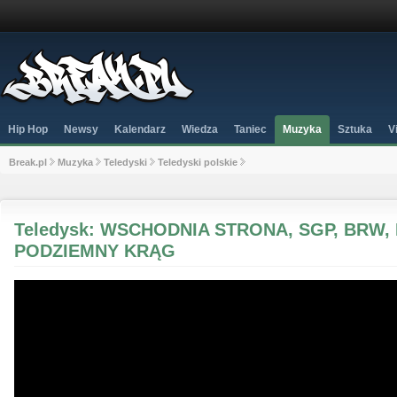
Hip Hop
Newsy
Kalendarz
Wiedza
Taniec
Muzyka
Sztuka
V
Break.pl
Muzyka
Teledyski
Teledyski polskie
Teledysk: WSCHODNIA STRONA, SGP, BRW, 
PODZIEMNY KRĄG