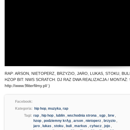
RAP: ARSON, NIETOPERZ, BRZYZIO, JARO, LUKAS, STOKU, BUL
HZOP BIT: NWS SCRATCH: DJ RAZ DWA REALIZACJA / MONTAŻ: 
http://www.9literfilmy.pl/ )
Facebook:
Kategoria:
hip hop
,
muzyka
,
rap
Tagi:
rap
,
hip hop
,
lublin
,
wschodnia strona
,
sgp
,
brw
,
hzop
,
podziemny krĄg
,
arson
,
nietoperz
,
brzyzio
,
jaro
,
lukas
,
stoku
,
buli
,
markus
,
cyhacz
,
jojo
,