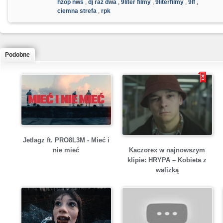
hzop nws
,
dj raz dwa
,
9liter filmy
,
9literfilmy
,
9lf
,
ciemna strefa
,
rpk
Podobne
Jetlagz ft. PRO8L3M - Mieć i
Kaczorex w najnowszym
nie mieć
klipie: HRYPA – Kobieta z
walizką