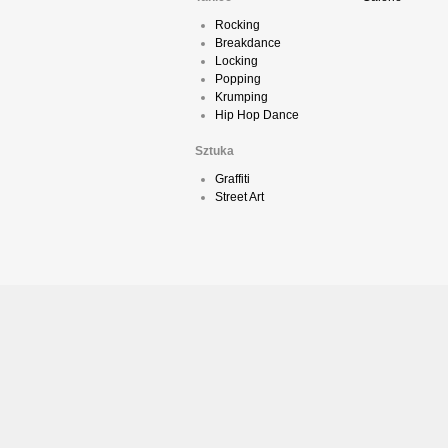
Rocking
Breakdance
Locking
Popping
Krumping
Hip Hop Dance
Sztuka
Graffiti
Street Art