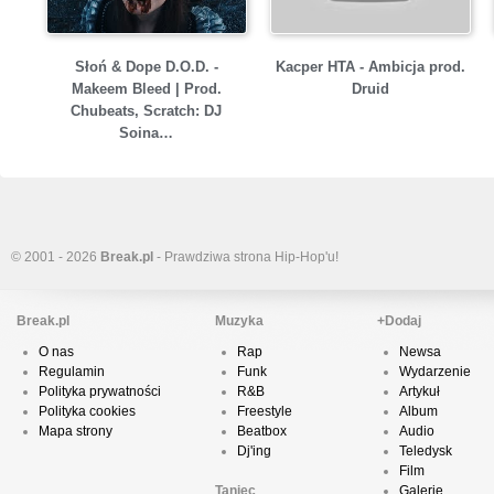
Słoń & Dope D.O.D. -
Kacper HTA - Ambicja prod.
Makeem Bleed | Prod.
Druid
Chubeats, Scratch: DJ
Soina…
© 2001 - 2026
Break.pl
- Prawdziwa strona Hip-Hop'u!
Break.pl
Muzyka
+Dodaj
O nas
Rap
Newsa
Regulamin
Funk
Wydarzenie
Polityka prywatności
R&B
Artykuł
Polityka cookies
Freestyle
Album
Mapa strony
Beatbox
Audio
Dj'ing
Teledysk
Film
Taniec
Galerie