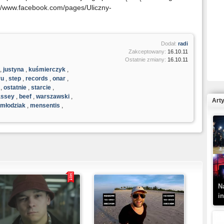
p://www.facebook.com/pages/Uliczny-
Dodał:
radi
R
Zakceptowany:
16.10.11
N
Ostatnie zmiany:
16.10.11
,
justyna
,
kuśmierczyk
,
ru
,
step
,
records
,
onar
,
,
ostatnie
,
starcie
,
ssey
,
beef
,
warszawski
,
Art
młodziak
,
mensentis
,
K
–
N
i