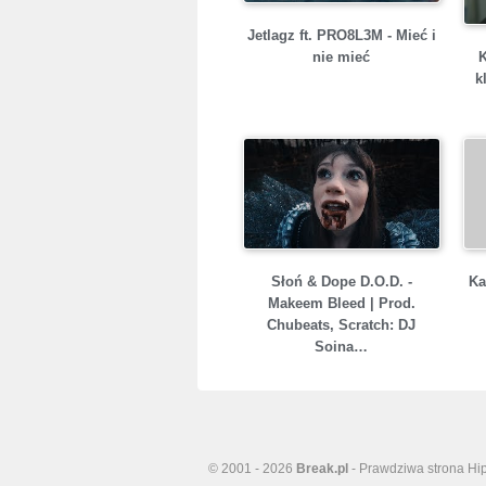
Jetlagz ft. PRO8L3M - Mieć i
nie mieć
k
Słoń & Dope D.O.D. -
Ka
Makeem Bleed | Prod.
Chubeats, Scratch: DJ
Soina…
© 2001 - 2026
Break.pl
- Prawdziwa strona Hi