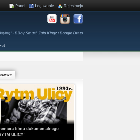
Panel
Logowanie
Rejestracja
Boying" -
BBoy Smurf, Zulu Kingz / Boogie Brats
ket
nowsze
remiera filmu dokumentalnego
RYTM ULICY”