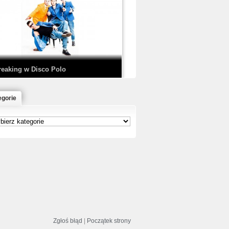
EDE & SIR MICH - KICKDOWN /
ISCO NOIR
reaking w Disco Polo
egorie
łoń & Dope D.O.D. - Makeem Bleed |
rod. Chubeats, Scratch:…
reaking na Olimpiadzie w Paryżu
024 - Najciekawsze komentarze
risBo - Cienie
Zgłoś błąd
|
Początek strony