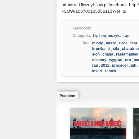
odbioru! UlicznyFliow.pl facebook: htt
FLOW/108700195856113?ref=ts
Facebook:
Kategoria:
hip hop
,
muzyka
,
rap
Tagi:
młody
,
nasze
,
ulice
,
feat.
kronika
,
ii
,
siła
,
charakte
słoń
,
chada
,
rastamaniek
chcemy
,
wygrać
,
ero
,
ma
rap
,
2011
,
proceder
,
pih
,
insert
,
temek
,
Podobne