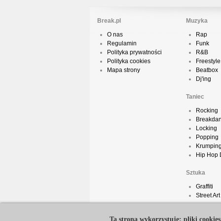
Break.pl
Muzyka
O nas
Rap
Regulamin
Funk
Polityka prywatności
R&B
Polityka cookies
Freestyle
Mapa strony
Beatbox
Dj'ing
Taniec
Rocking
Breakda
Locking
Popping
Krumpin
Hip Hop
Sztuka
Graffiti
Street Art
Ta strona wykorzystuje: pliki cookies