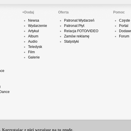
+Dodaj
Oferta
Pomoc
P
Newsa
Patronat Wydarzeń
Częste 
D
Wydarzenie
Patronat Płyt
Portal
Artykuł
Relacja FOTO/VIDEO
Dodawn
Album
Zamów reklamę
Forum
Audio
Statystyki
Teledysk
K
Film
Galerie
nce
P
B
g
 Dance
O
T
. Korzystając z niej wyrażasz na to zgodę.