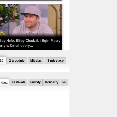
Boy Hefo, BBoy Chadzik i Bgirl Meery
erry w Dzień dobry…
 10
2 tygodnie
Miesiąc
3 miesiące
Festiwale
Zawody
Koncerty
>>
ndarz
etlagz ft. PRO8L3M - Mieć i nie mieć