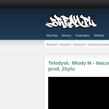
Hip Hop
Newsy
Kalendarz
Wiedza
Break.pl
Muzyka
Teledyski
Teledyski polski
Teledysk: Młody M - Nasze
prod. Zbylu