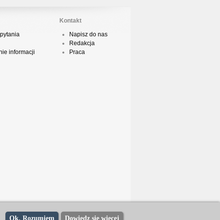
Kontakt
odsumowanie roku 2018 - Street
pytania
Napisz do nas
ance!
Redakcja
ie informacji
Praca
acper HTA - Ambicja prod. Druid
odsumowanie roku 2018 w Polskim
Boyingu
dsłuch taśmy Camey - Rytm Ulicy 99
op 10 podsumowanie 2018 roku w
Ok, Rozumiem
Dowiedz się więcej