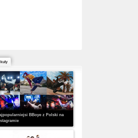
ed Bull Bc One Cypher Poland 2020 w
owym Wydaniu!
ykuły
aczorex w najnowszym klipie: HRYPA
 Kobieta z walizką
ajpopularniejsi BBoye z Polski na
nstagramie