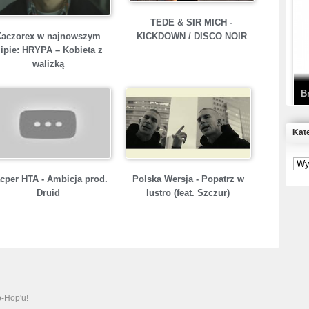
T
TEDE & SIR MICH -
D
Kaczorex w najnowszym
KICKDOWN / DISCO NOIR
lipie: HRYPA – Kobieta z
walizką
B
Kat
S
P
cper HTA - Ambicja prod.
Polska Wersja - Popatrz w
Druid
lustro (feat. Szczur)
B
2
K
p-Hop'u!