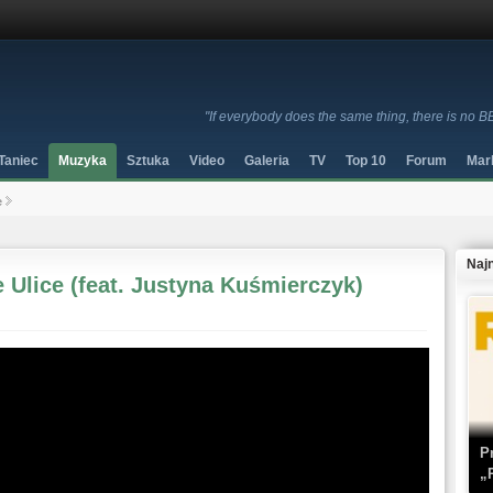
"If everybody does the same thing, there is no B
Taniec
Muzyka
Sztuka
Video
Galeria
TV
Top 10
Forum
Mar
e
Naj
 Ulice (feat. Justyna Kuśmierczyk)
P
„