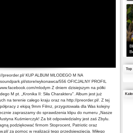
B
B
Top
/preorder.pl/ KUP ALBUM MŁODEGO M NA
w.soundpark.pl/store/wykonawca/556 OFICJALNY PROFIL
.facebook.com/mlodym Z dniem dzisiejszym na półki
dego M pt. „Kronika II: Siła Charakteru". Album jest już
Kale
na terenie całego kraju oraz na http://preorder.pl/. Z tej
spółpracy z ekipą 9mm Filmz, przygotowała dla Was kolejny
J
ecznie zapraszamy do sprawdzenia klipu do numeru „Nasze
ę Justyna Kuśmierczyk! Za bit odpowiedzialny jest zaś Zbylu.
agną podziękować firmom Stoprocent, Patriotic oraz
ow.pl/ za pomoc w realizacji tego przedsięwzięcia. Miłego