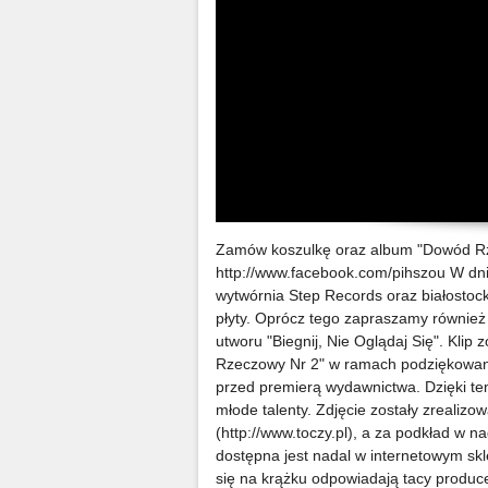
Zamów koszulkę oraz album "Dowód Rzec
http://www.facebook.com/pihszou W dniu
wytwórnia Step Records oraz białostock
płyty. Oprócz tego zapraszamy równie
utworu "Biegnij, Nie Oglądaj Się". Kli
Rzeczowy Nr 2" w ramach podziękowania
przed premierą wydawnictwa. Dzięki te
młode talenty. Zdjęcie zostały zreal
(http://www.toczy.pl), a za podkład w 
dostępna jest nadal w internetowym skl
się na krążku odpowiadają tacy produc