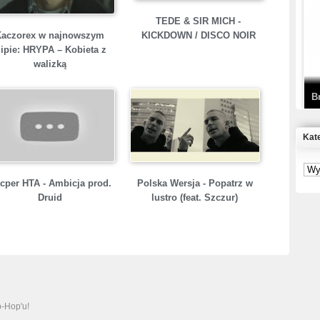
T
TEDE & SIR MICH -
D
Kaczorex w najnowszym
KICKDOWN / DISCO NOIR
lipie: HRYPA – Kobieta z
walizką
B
Kat
S
P
cper HTA - Ambicja prod.
Polska Wersja - Popatrz w
Druid
lustro (feat. Szczur)
B
2
p-Hop'u!
K