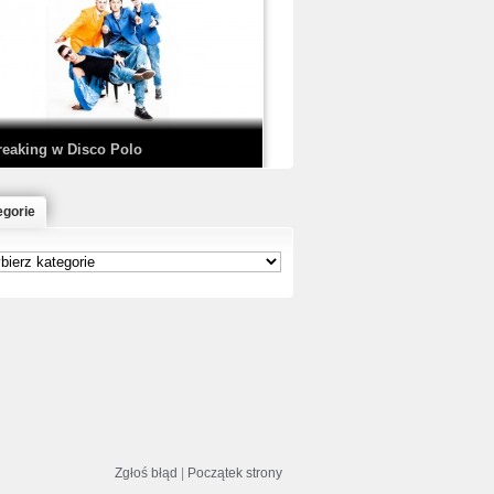
EDE & SIR MICH - KICKDOWN /
ISCO NOIR
reaking w Disco Polo
egorie
łoń & Dope D.O.D. - Makeem Bleed |
rod. Chubeats, Scratch:…
reaking na Olimpiadzie w Paryżu
024 - Najciekawsze komentarze
Zgłoś błąd
|
Początek strony
risBo - Cienie