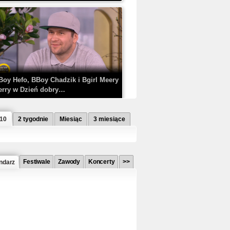
Boy Hefo, BBoy Chadzik i Bgirl Meery
erry w Dzień dobry…
 10
2 tygodnie
Miesiąc
3 miesiące
Festiwale
Zawody
Koncerty
>>
ndarz
etlagz ft. PRO8L3M - Mieć i nie mieć