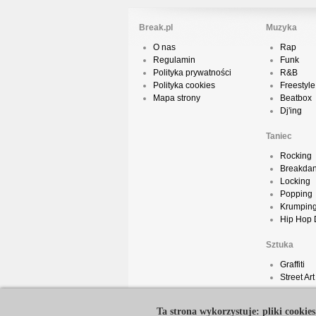
Break.pl
Muzyka
O nas
Rap
Regulamin
Funk
Polityka prywatności
R&B
Polityka cookies
Freestyle
Mapa strony
Beatbox
Dj'ing
Taniec
Rocking
Breakda
Locking
Popping
Krumpin
Hip Hop
Sztuka
Graffiti
Street Art
Ta strona wykorzystuje: pliki cookies