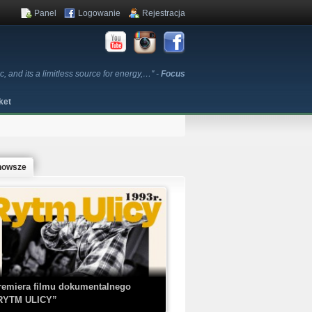
Panel
Logowanie
Rejestracja
 and its a limitless source for energy,…" -
Focus
ket
nowsze
remiera filmu dokumentalnego
RYTM ULICY”