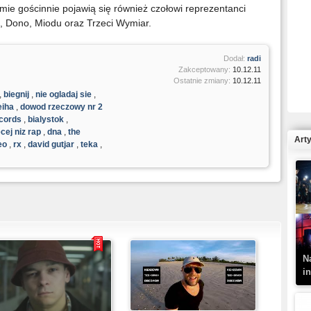
ie gościnnie pojawią się również czołowi reprezentanci
ń, Dono, Miodu oraz Trzeci Wymiar.
Dodał:
radi
R
Zakceptowany:
10.12.11
N
Ostatnie zmiany:
10.12.11
,
biegnij
,
nie ogladaj sie
,
eiha
,
dowod rzeczowy nr 2
ecords
,
bialystok
,
cej niz rap
,
dna
,
the
Art
eo
,
rx
,
david gutjar
,
teka
,
K
–
N
i