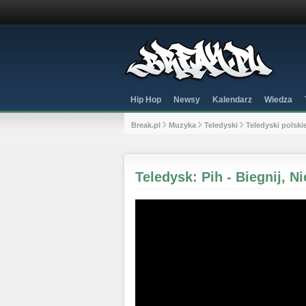
Hip Hop
Newsy
Kalendarz
Wiedza
Break.pl
Muzyka
Teledyski
Teledyski polski
Teledysk: Pih - Biegnij, N