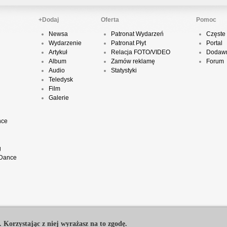
+Dodaj
Oferta
Pomoc
P
Newsa
Patronat Wydarzeń
Częste 
D
Wydarzenie
Patronat Płyt
Portal
Artykuł
Relacja FOTO/VIDEO
Dodawn
Album
Zamów reklamę
Forum
Audio
Statystyki
Teledysk
K
Film
Galerie
nce
P
B
g
 Dance
O
T
. Korzystając z niej wyrażasz na to zgodę.