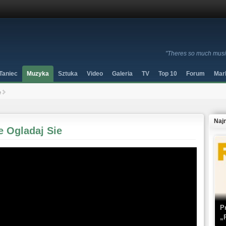
"Theres so much music,
Taniec
Muzyka
Sztuka
Video
Galeria
TV
Top 10
Forum
Mar
e
Naj
ie Ogladaj Sie
P
„