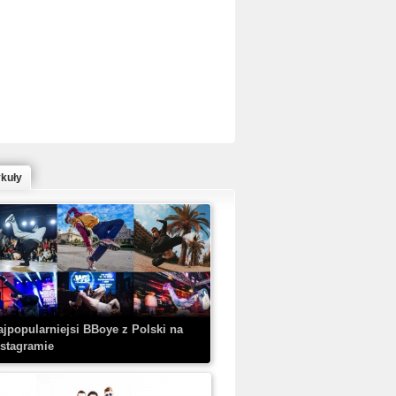
ed Bull Bc One Cypher Poland 2020 w
owym Wydaniu!
ykuły
aczorex w najnowszym klipie: HRYPA
 Kobieta z walizką
ajpopularniejsi BBoye z Polski na
nstagramie