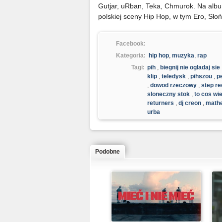
Gutjar, uRban, Teka, Chmurok. Na album
polskiej sceny Hip Hop, w tym Ero, Sło
Facebook:
Kategoria:
hip hop
,
muzyka
,
rap
Tagi:
pih
,
biegnij nie ogladaj sie
klip
,
teledysk
,
pihszou
,
p
,
dowod rzeczowy
,
step r
sloneczny stok
,
to cos wie
returners
,
dj creon
,
math
urba
Podobne