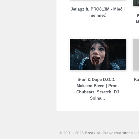
Jetlagz ft. PRO8L3M - Mieć i
nie mieć
k
Słoń & Dope D.O.D. -
Ka
Makeem Bleed | Prod.
Chubeats, Scratch: DJ
Soina…
© 2001 - 2026
Break.pl
- Prawdziwa strona Hi