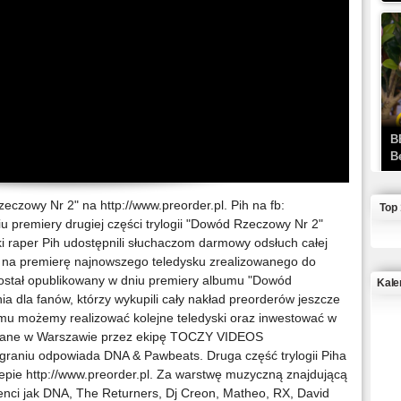
B
B
zowy Nr 2" na http://www.preorder.pl. Pih na fb:
Top
 premiery drugiej części trylogii "Dowód Rzeczowy Nr 2"
i raper Pih udostępnili słuchaczom darmowy odsłuch całej
ż na premierę najnowszego teledysku zrealizowanego do
p został opublikowany w dniu premiery albumu "Dowód
Kale
 dla fanów, którzy wykupili cały nakład preorderów jeszcze
mu możemy realizować kolejne teledyski oraz inwestować w
J
izowane w Warszawie przez ekipę TOCZY VIDEOS
nagraniu odpowiada DNA & Pawbeats. Druga część trylogii Piha
epie http://www.preorder.pl. Za warstwę muzyczną znajdującą
enci jak DNA, The Returners, Dj Creon, Matheo, RX, David