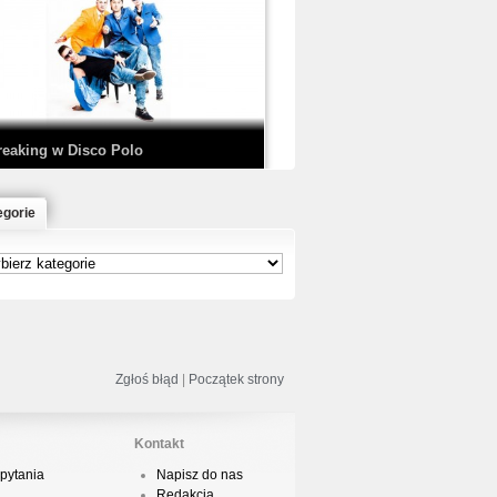
EDE & SIR MICH - KICKDOWN /
ISCO NOIR
reaking w Disco Polo
egorie
łoń & Dope D.O.D. - Makeem Bleed |
rod. Chubeats, Scratch:…
reaking na Olimpiadzie w Paryżu
024 - Najciekawsze komentarze
Zgłoś błąd
|
Początek strony
Kontakt
pytania
Napisz do nas
risBo - Cienie
Redakcja