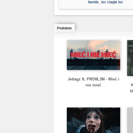
banda
,
isc ciagle isc
Podobne
Jetlagz ft. PRO8L3M - Mieć i
nie mieć
k