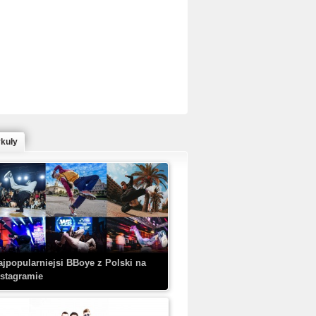
ed Bull Bc One Cypher Poland 2020 w
owym Wydaniu!
ykuły
aczorex w najnowszym klipie: HRYPA
 Kobieta z walizką
ajpopularniejsi BBoye z Polski na
nstagramie