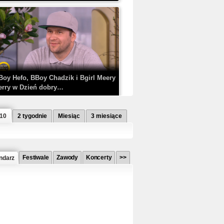
Boy Hefo, BBoy Chadzik i Bgirl Meery
erry w Dzień dobry…
 10
2 tygodnie
Miesiąc
3 miesiące
Festiwale
Zawody
Koncerty
>>
ndarz
etlagz ft. PRO8L3M - Mieć i nie mieć