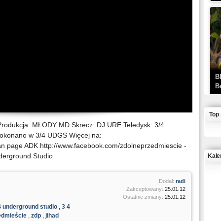
B
B
Top
 Produkcja: MŁODY MD Skrecz: DJ URE Teledysk: 3/4
dokonano w 3/4 UDGS Więcej na:
n page ADK http://www.facebook.com/zdolneprzedmiescie -
nderground Studio
Kale
J
Dodał:
radi
Zakceptowany:
25.01.12
Ostatnie zmiany:
25.01.12
4 underground studio
,
3 4
edmieście
,
zdp
,
jihad