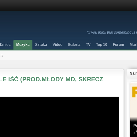
"If you think that something i
Taniec
Muzyka
Sztuka
Video
Galeria
TV
Top 10
Forum
Mar
e
Naj
ĄGLE IŚĆ (PROD.MŁODY MD, SKRECZ
P
„