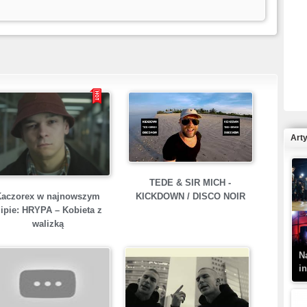
R
N
Art
TEDE & SIR MICH -
K
Kaczorex w najnowszym
KICKDOWN / DISCO NOIR
–
lipie: HRYPA – Kobieta z
walizką
N
i