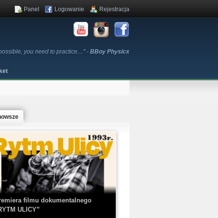
Panel
Logowanie
Rejestracja
s possible, you need to practice…" -
BBoy Physicx
ket
nowsze
remiera filmu dokumentalnego
RYTM ULICY”