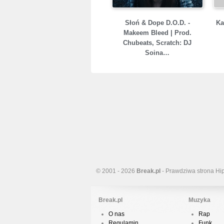
Słoń & Dope D.O.D. -
Ka
Makeem Bleed | Prod.
Chubeats, Scratch: DJ
Soina…
© 2001 - 2026
Break.pl
- Prawdziwa strona Hi
Break.pl
Muzyka
O nas
Rap
Regulamin
Funk