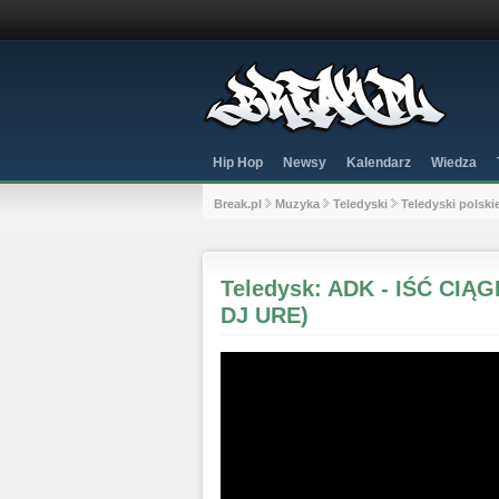
Hip Hop
Newsy
Kalendarz
Wiedza
Break.pl
Muzyka
Teledyski
Teledyski polski
Teledysk: ADK - IŚĆ CI
DJ URE)