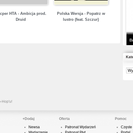
T
cper HTA - Ambicja prod.
Polska Wersja - Popatrz w
D
Druid
lustro (feat. Szczur)
B
Kat
S
P
B
2
p-Hop'u!
+Dodaj
Oferta
Pomoc
Newsa
Patronat Wydarzeń
Częste 
K
Wydarzenie
Patronat Płyt
Portal