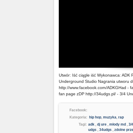
Utwór: Iść ciągle iść Wykonawca: ADK
Underground Studio Nagrania utworu 
http://www.facebook.com/ADKGHad - fa
fan page zDP http://34udgs.pl/ - 3/4 U
Facebook:
Kategoria:
hip hop
,
muzyka
,
rap
Tagi:
adk
,
dj ure
,
młody md
,
3/
udgs
,
34udgs
,
zdolne prz