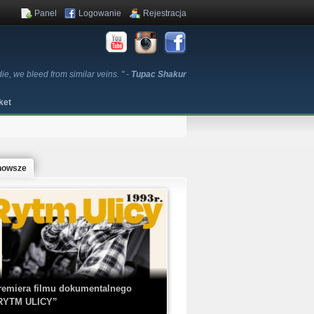
Panel
Logowanie
Rejestracja
ie, we bleed from similar veins. " -
Tupac Shakur
ket
nowsze
remiera filmu dokumentalnego
RYTM ULICY”