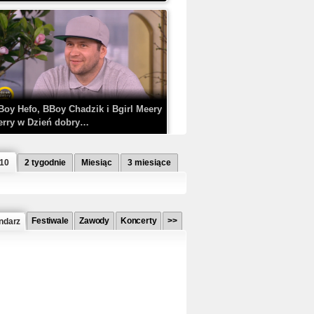
Boy Hefo, BBoy Chadzik i Bgirl Meery
erry w Dzień dobry…
 10
2 tygodnie
Miesiąc
3 miesiące
Festiwale
Zawody
Koncerty
>>
ndarz
etlagz ft. PRO8L3M - Mieć i nie mieć