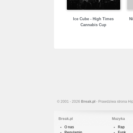
Ice Cube - High Times
Ni
Cannabis Cup
© 2001 - 2026
Break.pl
- Prawdziwa strona Hi
Break.pl
Muzyka
O nas
Rap
Regulamin
Funk