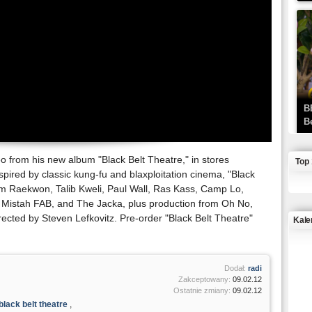
B
B
eo from his new album "Black Belt Theatre," in stores
Top
pired by classic kung-fu and blaxploitation cinema, "Black
om Raekwon, Talib Kweli, Paul Wall, Ras Kass, Camp Lo,
, Mistah FAB, and The Jacka, plus production from Oh No,
rected by Steven Lefkovitz. Pre-order "Black Belt Theatre"
Kale
J
Dodał:
radi
Zakceptowany:
09.02.12
Ostatnie zmiany:
09.02.12
black belt theatre
,