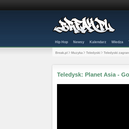
Hip Hop
Newsy
Kalendarz
Wiedza
Break.pl
Muzyka
Teledyski
Teledyski zagra
Teledysk: Planet Asia - Go