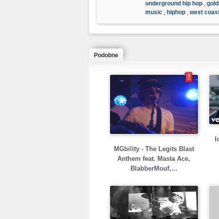
underground hip hop
,
gold
music
,
hiphop
,
west coas
Podobne
I
MGbility - The Legits Blast
Anthem feat. Masta Ace,
BlabberMouf,…