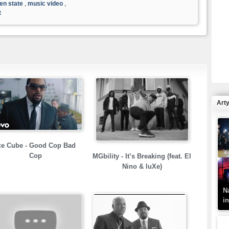
en state
,
music video
,
t
R
N
Art
K
ce Cube - Good Cop Bad
–
Cop
MGbility - It’s Breaking (feat. El
Nino & luXe)
N
i