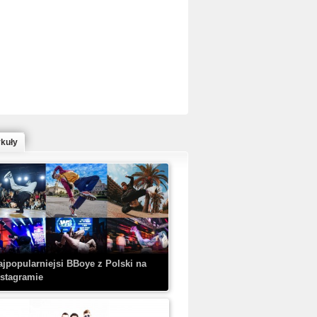
ed Bull Bc One Cypher Poland 2020 w
owym Wydaniu!
ykuły
aczorex w najnowszym klipie: HRYPA
 Kobieta z walizką
ajpopularniejsi BBoye z Polski na
nstagramie