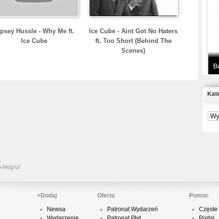
T
D
psey Hussle - Why Me ft.
Ice Cube - Aint Got No Haters
Ice Cube
ft. Too Short (Behind The
Scenes)
B
Kat
S
P
B
2
p-Hop'u!
+Dodaj
Oferta
Pomoc
Newsa
Patronat Wydarzeń
Częste 
K
Wydarzenie
Patronat Płyt
Portal