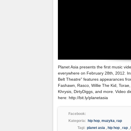
Planet Asia presents the first music vid
everywhere on February 28th, 2012. Ins
Belt Theatre" features appearances fr
Fashawn, Rasco, Willie The Kid, Torae
Khrysis, DirtyDiggs, and more. Video di
here: http://bit.ly/planetasia
Facebook:
Kategoria:
hip hop
,
muzyka
,
rap
Tagi:
planet asia
,
hip hop
,
rap
,