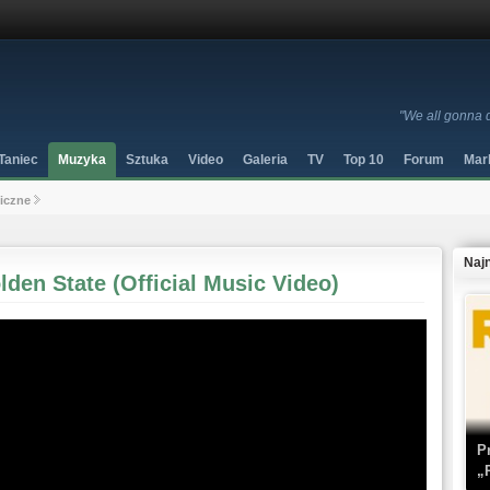
"We all gonna d
Taniec
Muzyka
Sztuka
Video
Galeria
TV
Top 10
Forum
Mar
niczne
Naj
lden State (Official Music Video)
P
„