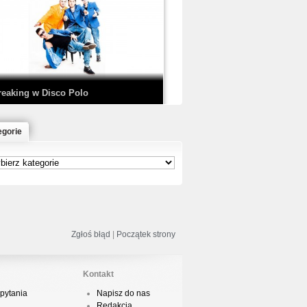
EDE & SIR MICH - KICKDOWN /
ISCO NOIR
reaking w Disco Polo
egorie
łoń & Dope D.O.D. - Makeem Bleed |
rod. Chubeats, Scratch:…
reaking na Olimpiadzie w Paryżu
024 - Najciekawsze komentarze
Zgłoś błąd
|
Początek strony
Kontakt
pytania
Napisz do nas
risBo - Cienie
Redakcja