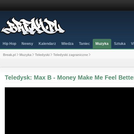
Hip Hop
Newsy
Kalendarz
Wiedza
Taniec
Muzyka
Sztuka
V
Break.pl
Muzyka
Teledyski
Teledyski zagraniczne
Teledysk: Max B - Money Make Me Feel Bette