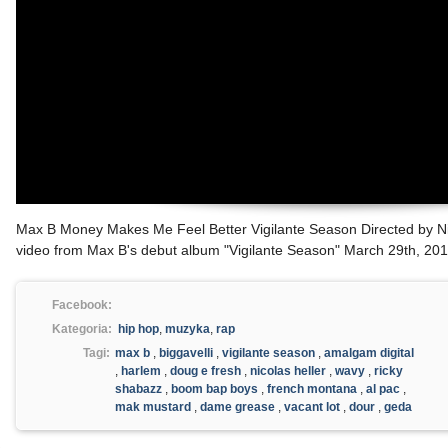
Max B Money Makes Me Feel Better Vigilante Season Directed by Ni
video from Max B's debut album "Vigilante Season" March 29th, 201
Facebook:
Kategoria:
hip hop
,
muzyka
,
rap
Tagi:
max b
,
biggavelli
,
vigilante season
,
amalgam digital
,
harlem
,
doug e fresh
,
nicolas heller
,
wavy
,
ricky
shabazz
,
boom bap boys
,
french montana
,
al pac
,
mak mustard
,
dame grease
,
vacant lot
,
dour
,
geda