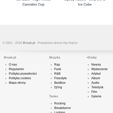
Cannabis Cup
Ice Cube
© 2001 - 2026
Break.pl
- Prawdziwa strona Hip-Hop'u!
Break.pl
Muzyka
+Dodaj
O nas
Rap
Newsa
Regulamin
Funk
Wydarzenie
Polityka prywatności
R&B
Artykuł
Polityka cookies
Freestyle
Album
Mapa strony
Beatbox
Audio
Dj'ing
Teledysk
Film
Taniec
Galerie
Rocking
Breakdance
Locking