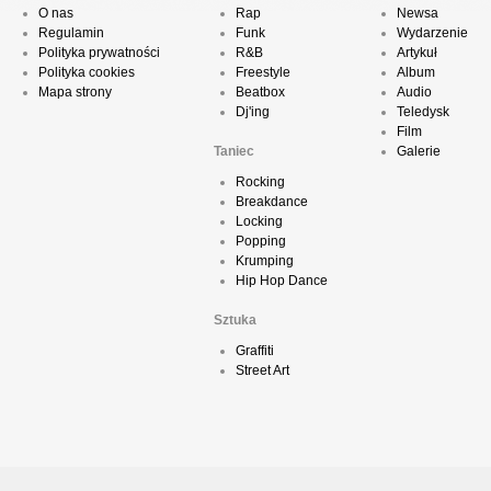
O nas
Rap
Newsa
Regulamin
Funk
Wydarzenie
Polityka prywatności
R&B
Artykuł
Polityka cookies
Freestyle
Album
Mapa strony
Beatbox
Audio
Dj'ing
Teledysk
Film
Taniec
Galerie
Rocking
Breakdance
Locking
Popping
Krumping
Hip Hop Dance
Sztuka
Graffiti
Street Art