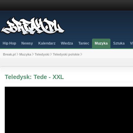
Hip Hop
Newsy
Kalendarz
Wiedza
Taniec
Muzyka
Sztuka
V
Break.pl
Muzyka
Teledyski
Teledyski polskie
Teledysk: Tede - XXL