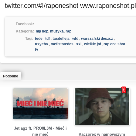
twitter.com/#!/raponeshot www.raponeshot.pl
Facebook:
Kategoria:
hip hop
,
muzyka
,
rap
Tagi:
tede
,
tdf
,
tasdefleja
,
wfd
,
warszafski deszcz
,
trzycha
,
mefistotedes
,
xxl
,
wielkie joł
,
rap one shot
tv
Podobne
Jetlagz ft. PRO8L3M - Mieć i
Kaczorex w najnowszym
nie mieć