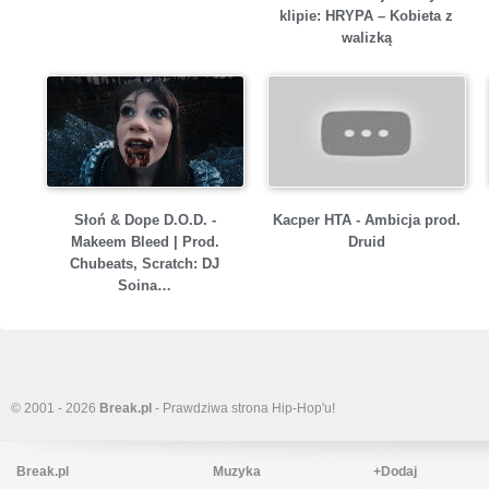
klipie: HRYPA – Kobieta z
walizką
Słoń & Dope D.O.D. -
Kacper HTA - Ambicja prod.
Makeem Bleed | Prod.
Druid
Chubeats, Scratch: DJ
Soina…
© 2001 - 2026
Break.pl
- Prawdziwa strona Hip-Hop'u!
Break.pl
Muzyka
+Dodaj