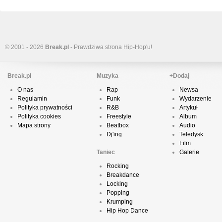
© 2001 - 2026
Break.pl
- Prawdziwa strona Hip-Hop'u!
Break.pl
Muzyka
+Dodaj
O nas
Rap
Newsa
Regulamin
Funk
Wydarzenie
Polityka prywatności
R&B
Artykuł
Polityka cookies
Freestyle
Album
Mapa strony
Beatbox
Audio
Dj'ing
Teledysk
Film
Taniec
Galerie
Rocking
Breakdance
Locking
Popping
Krumping
Hip Hop Dance