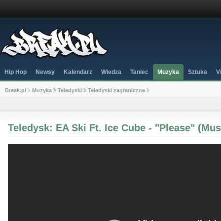
Hip Hop
Newsy
Kalendarz
Wiedza
Taniec
Muzyka
Sztuka
V
Break.pl
Muzyka
Teledyski
Teledyski zagraniczne
Teledysk: EA Ski Ft. Ice Cube - "Please" (Mus