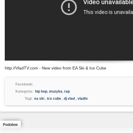
http://VladTV.com - New video from EA Ski & Ice Cube
Facebook:
Kategoria:
hip hop
,
muzyka
,
rap
Tagi:
ea ski
,
ice cube
,
dj vlad
,
vladtv
Podobne