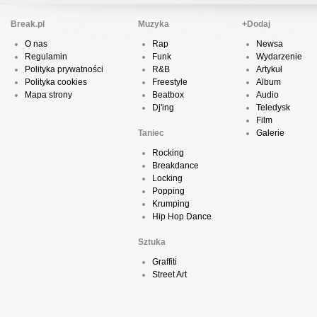
Break.pl
Muzyka
+Dodaj
O nas
Rap
Newsa
Regulamin
Funk
Wydarzenie
Polityka prywatności
R&B
Artykuł
Polityka cookies
Freestyle
Album
Mapa strony
Beatbox
Audio
Dj'ing
Teledysk
Film
Taniec
Galerie
Rocking
Breakdance
Locking
Popping
Krumping
Hip Hop Dance
Sztuka
Graffiti
Street Art