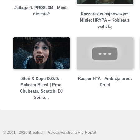
Jetlagz ft. PRO8L3M - Mieć i
Kaczorex w najnowszym
nie mieć
klipie: HRYPA – Kobieta z
walizką
Słoń & Dope D.O.D. -
Kacper HTA - Ambicja prod.
Makeem Bleed | Prod.
Druid
Chubeats, Scratch: DJ
Soina…
© 2001 - 2026
Break.pl
- Prawdziwa strona Hip-Hop'u!