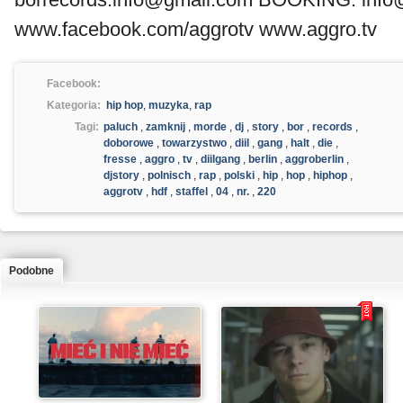
www.facebook.com/aggrotv www.aggro.tv
Facebook:
Kategoria:
hip hop
,
muzyka
,
rap
Tagi:
paluch
,
zamknij
,
morde
,
dj
,
story
,
bor
,
records
,
doborowe
,
towarzystwo
,
diil
,
gang
,
halt
,
die
,
fresse
,
aggro
,
tv
,
diilgang
,
berlin
,
aggroberlin
,
djstory
,
polnisch
,
rap
,
polski
,
hip
,
hop
,
hiphop
,
aggrotv
,
hdf
,
staffel
,
04
,
nr.
,
220
Podobne