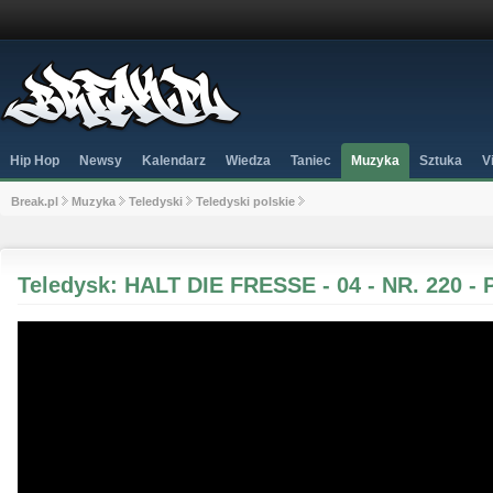
Hip Hop
Newsy
Kalendarz
Wiedza
Taniec
Muzyka
Sztuka
V
Break.pl
Muzyka
Teledyski
Teledyski polskie
Teledysk: HALT DIE FRESSE - 04 - NR. 220 -