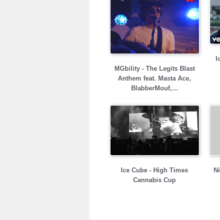
I
MGbility - The Legits Blast
Anthem feat. Masta Ace,
BlabberMouf,…
Ice Cube - High Times
Ni
Cannabis Cup