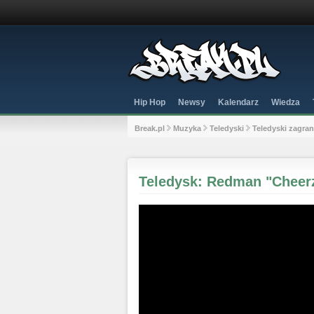
Hip Hop
Newsy
Kalendarz
Wiedza
Break.pl
Muzyka
Teledyski
Teledyski zagra
Teledysk: Redman "Cheer