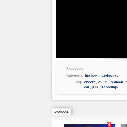
Facebook:
Kategoria:
hip hop
,
muzyka
,
rap
Tagi:
cheerz
,
28
,
11
,
redman
,
def
,
jam
,
recordings
Podobne