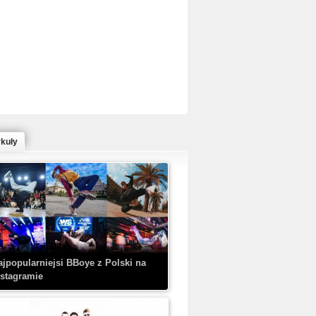
ed Bull Bc One Cypher Poland 2020 w
owym Wydaniu!
ykuły
aczorex w najnowszym klipie: HRYPA
 Kobieta z walizką
ajpopularniejsi BBoye z Polski na
nstagramie