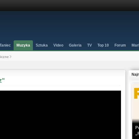
Taniec
Muzyka
Sztuka
Video
Galeria
TV
Top 10
Forum
Mar
niczne
Naj
z"
P
„