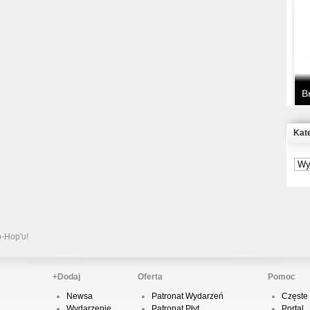
T
D
B
Kat
S
P
B
2
p-Hop'u!
+Dodaj
Oferta
Pomoc
Newsa
Patronat Wydarzeń
Częste 
K
Wydarzenie
Patronat Płyt
Portal