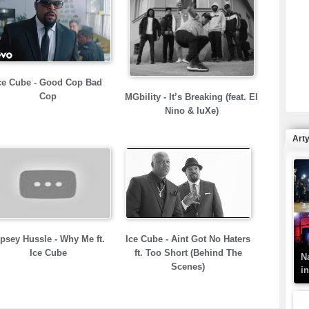
R
N
ce Cube - Good Cop Bad
Cop
MGbility - It’s Breaking (feat. El
Nino & luXe)
Art
K
–
psey Hussle - Why Me ft.
Ice Cube - Aint Got No Haters
Ice Cube
ft. Too Short (Behind The
N
Scenes)
i