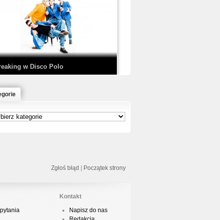
EDE & SIR MICH - KICKDOWN /
ISCO NOIR
reaking w Disco Polo
egorie
łoń & Dope D.O.D. - Makeem Bleed |
rod. Chubeats, Scratch:…
reaking na Olimpiadzie w Paryżu
024 - Najciekawsze komentarze
Zgłoś błąd
|
Początek strony
Kontakt
pytania
Napisz do nas
risBo - Cienie
Redakcja