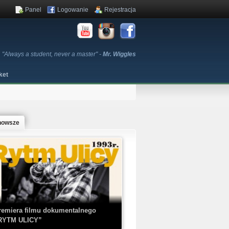
Panel
Logowanie
Rejestracja
"Always a student, never a master" -
Mr. Wiggles
ket
nowsze
remiera filmu dokumentalnego
RYTM ULICY”