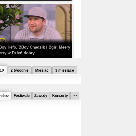
Boy Hefo, BBoy Chadzik i Bgirl Meery
erry w Dzień dobry…
 10
2 tygodnie
Miesiąc
3 miesiące
Festiwale
Zawody
Koncerty
>>
ndarz
etlagz ft. PRO8L3M - Mieć i nie mieć