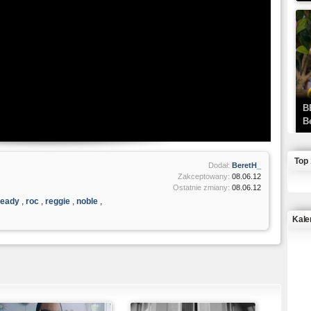
B
B
Top
Dodał:
BeretH_
Zakceptowany:
08.06.12
Ostatnie zmiany:
08.06.12
ready
,
roc
,
reggie
,
noble
,
Kale
J