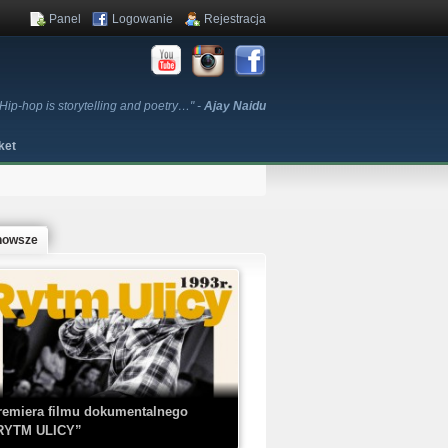
Panel
Logowanie
Rejestracja
Hip-hop is storytelling and poetry…" -
Ajay Naidu
ket
nowsze
remiera filmu dokumentalnego
RYTM ULICY”