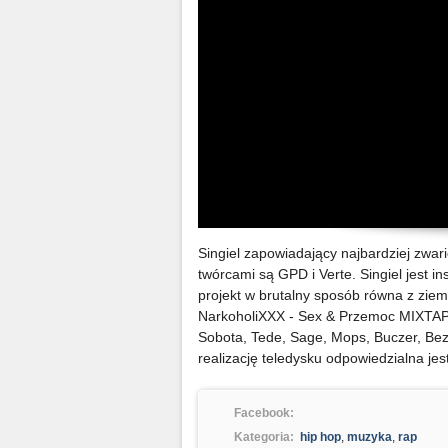
Singiel zapowiadający najbardziej zwar
twórcami są GPD i Verte. Singiel jest i
projekt w brutalny sposób równa z ziem
NarkoholiXXX - Sex & Przemoc MIXTAPE t
Sobota, Tede, Sage, Mops, Buczer, Bez
realizację teledysku odpowiedzialna je
Facebook:
Kategoria:
hip hop
,
muzyka
,
rap