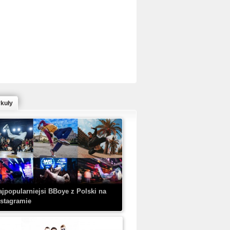
ed Bull Bc One Cypher Poland 2020 w
owym Wydaniu!
ykuły
aczorex w najnowszym klipie: HRYPA
 Kobieta z walizką
ajpopularniejsi BBoye z Polski na
nstagramie