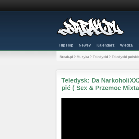
Hip Hop
Newsy
Kalendarz
Wiedza
Break.pl
Muzyka
Teledyski
Teledyski polski
Teledysk: Da NarkoholiXX
pić ( Sex & Przemoc Mixta