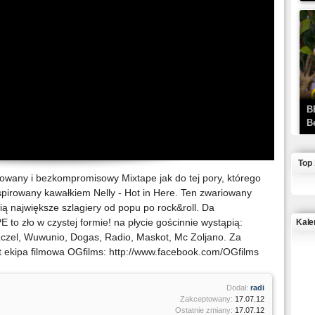
B
B
Top
iowany i bezkompromisowy Mixtape jak do tej pory, którego
nspirowany kawałkiem Nelly - Hot in Here. Ten zwariowany
ią największe szlagiery od popu po rock&roll. Da
o zło w czystej formie! na płycie gościnnie wystąpią:
Kale
czel, Wuwunio, Dogas, Radio, Maskot, Mc Zoljano. Za
st ekipa filmowa OGfilms: http://www.facebook.com/OGfilms
J
Dodał:
radi
Zakceptowany:
17.07.12
Ostatnie zmiany:
17.07.12