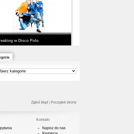
EDE & SIR MICH - KICKDOWN /
ISCO NOIR
reaking w Disco Polo
egorie
łoń & Dope D.O.D. - Makeem Bleed |
rod. Chubeats, Scratch:…
reaking na Olimpiadzie w Paryżu
024 - Najciekawsze komentarze
Zgłoś błąd
|
Początek strony
Kontakt
pytania
Napisz do nas
risBo - Cienie
Redakcja