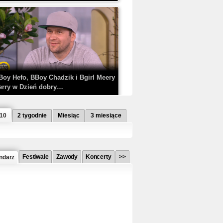
Boy Hefo, BBoy Chadzik i Bgirl Meery
erry w Dzień dobry…
 10
2 tygodnie
Miesiąc
3 miesiące
Festiwale
Zawody
Koncerty
>>
ndarz
etlagz ft. PRO8L3M - Mieć i nie mieć