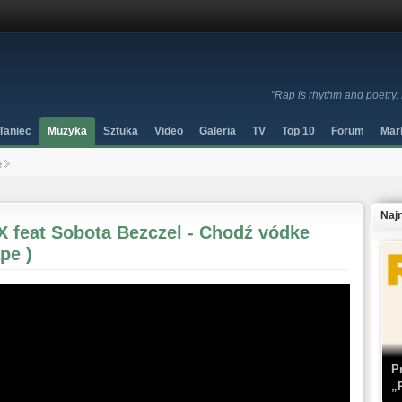
"Rap is rhythm and poetry. 
Taniec
Muzyka
Sztuka
Video
Galeria
TV
Top 10
Forum
Mar
e
Naj
X feat Sobota Bezczel - Chodź vódke
pe )
P
„