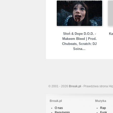
Słoń & Dope D.O.D. -
Ka
Makeem Bleed | Prod.
Chubeats, Scratch: DJ
Soina…
© 2001 - 2026
Break.pl
- Prawdziwa strona Hi
Break.pl
Muzyka
O nas
Rap
Regulamin
Funk