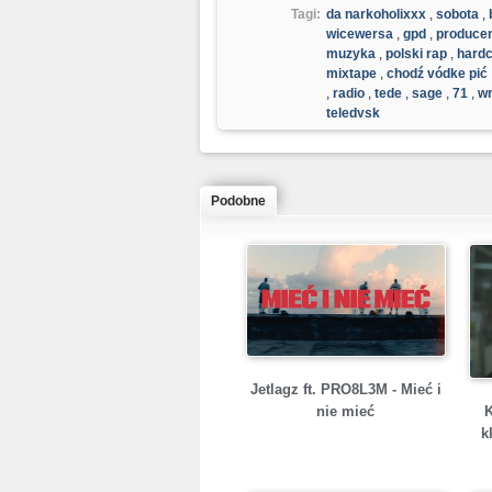
Tagi:
da narkoholixxx
,
sobota
,
wicewersa
,
gpd
,
produce
muzyka
,
polski rap
,
hardc
mixtape
,
chodź vódke pić
,
radio
,
tede
,
sage
,
71
,
wr
teledysk
Podobne
Jetlagz ft. PRO8L3M - Mieć i
nie mieć
k