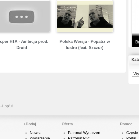
T
D
cper HTA - Ambicja prod.
Polska Wersja - Popatrz w
B
Druid
lustro (feat. Szczur)
Kat
S
P
B
2
p-Hop'u!
+Dodaj
Oferta
Pomoc
Newsa
Patronat Wydarzeń
Częste 
K
Wydarzenie
Patronat Płyt
Portal