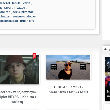
bezczel
,
fabuła
,
verte
,
nt
,
raper
,
mixtape
,
ore rap
,
sex & przemoc
,
buczer
,
wuwunio
,
dogas
ocławski rap
,
urban city
,
R
N
Art
K
–
TEDE & SIR MICH -
N
Kaczorex w najnowszym
KICKDOWN / DISCO NOIR
i
lipie: HRYPA – Kobieta z
walizką