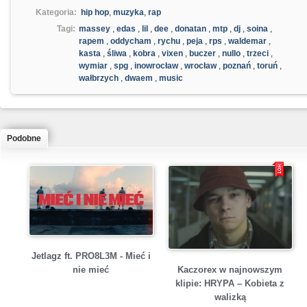
Kategoria:
hip hop
,
muzyka
,
rap
Tagi:
massey
,
edas
,
lil
,
dee
,
donatan
,
mtp
,
dj
,
soina
,
rapem
,
oddycham
,
rychu
,
peja
,
rps
,
waldemar
,
kasta
,
śliwa
,
kobra
,
vixen
,
buczer
,
nullo
,
trzeci
,
wymiar
,
spg
,
inowrocław
,
wrocław
,
poznań
,
toruń
,
wałbrzych
,
dwaem
,
music
Podobne
Jetlagz ft. PRO8L3M - Mieć i
Kaczorex w najnowszym
nie mieć
klipie: HRYPA – Kobieta z
walizką