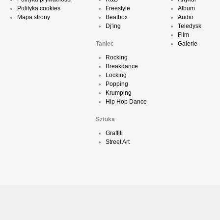
Polityka cookies
Freestyle
Album
Mapa strony
Beatbox
Audio
Dj'ing
Teledysk
Film
Taniec
Galerie
Rocking
Breakdance
Locking
Popping
Krumping
Hip Hop Dance
Sztuka
Graffiti
Street Art