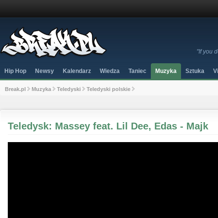
"If you
Hip Hop
Newsy
Kalendarz
Wiedza
Taniec
Muzyka
Sztuka
V
Break.pl
Muzyka
Teledyski
Teledyski polskie
Teledysk: Massey feat. Lil Dee, Edas - Majk