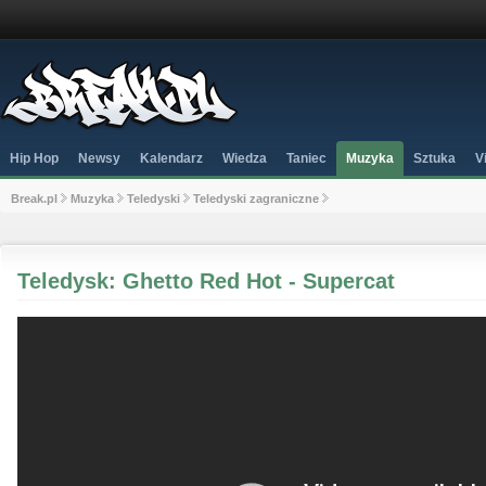
Hip Hop
Newsy
Kalendarz
Wiedza
Taniec
Muzyka
Sztuka
V
Break.pl
Muzyka
Teledyski
Teledyski zagraniczne
Teledysk: Ghetto Red Hot - Supercat