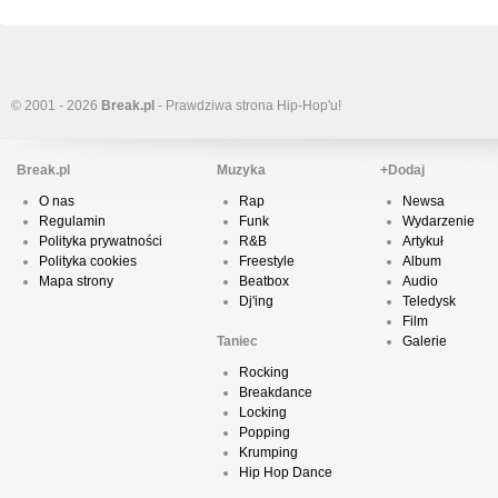
© 2001 - 2026
Break.pl
- Prawdziwa strona Hip-Hop'u!
Break.pl
Muzyka
+Dodaj
O nas
Rap
Newsa
Regulamin
Funk
Wydarzenie
Polityka prywatności
R&B
Artykuł
Polityka cookies
Freestyle
Album
Mapa strony
Beatbox
Audio
Dj'ing
Teledysk
Film
Taniec
Galerie
Rocking
Breakdance
Locking
Popping
Krumping
Hip Hop Dance