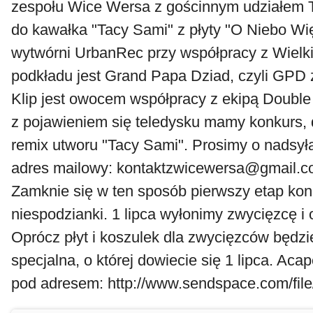
zespołu Wice Wersa z gościnnym udziałem T
do kawałka "Tacy Sami" z płyty "O Niebo Wi
wytwórni UrbanRec przy współpracy z Wielk
podkładu jest Grand Papa Dziad, czyli GPD 
Klip jest owocem współpracy z ekipą Double
z pojawieniem się teledysku mamy konkurs, 
remix utworu "Tacy Sami". Prosimy o nadsył
adres mailowy: kontaktzwicewersa@gmail.c
Zamknie się w ten sposób pierwszy etap kon
niespodzianki. 1 lipca wyłonimy zwycięzcę i 
Oprócz płyt i koszulek dla zwycięzców będz
specjalna, o której dowiecie się 1 lipca. Ac
pod adresem: http://www.sendspace.com/file