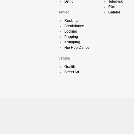
Dj'ing
Teledysk
Film
Taniec
Galerie
Rocking
Breakdance
Locking
Popping
Krumping
Hip Hop Dance
Sztuka
Graffiti
Street Art