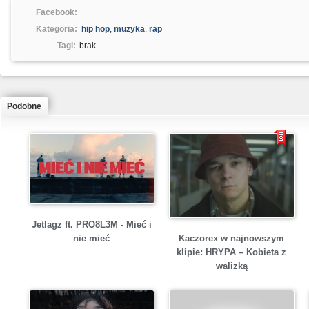
Facebook:
Kategoria:
hip hop
,
muzyka
,
rap
Tagi:
brak
Podobne
Jetlagz ft. PRO8L3M - Mieć i
Kaczorex w najnowszym
nie mieć
klipie: HRYPA – Kobieta z
walizką