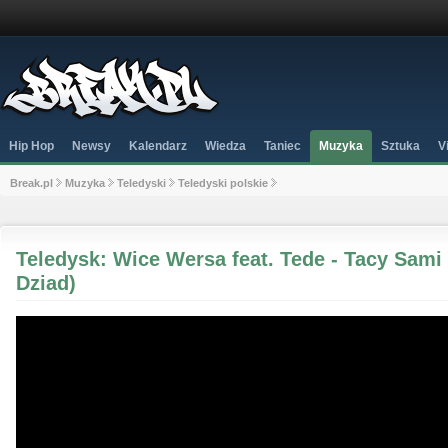
Hip Hop
Newsy
Kalendarz
Wiedza
Taniec
Muzyka
Sztuka
V
Break.pl
Muzyka
Teledyski
Teledyski polskie
Teledysk: Wice Wersa feat. Tede - Tacy Sami
Dziad)