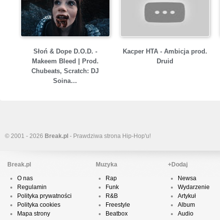
Słoń & Dope D.O.D. -
Kacper HTA - Ambicja prod.
Makeem Bleed | Prod.
Druid
Chubeats, Scratch: DJ
Soina…
© 2001 - 2026
Break.pl
- Prawdziwa strona Hip-Hop'u!
Break.pl
Muzyka
+Dodaj
O nas
Rap
Newsa
Regulamin
Funk
Wydarzenie
Polityka prywatności
R&B
Artykuł
Polityka cookies
Freestyle
Album
Mapa strony
Beatbox
Audio