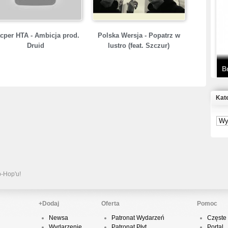
T
D
cper HTA - Ambicja prod.
Polska Wersja - Popatrz w
Druid
lustro (feat. Szczur)
B
Kat
S
P
B
2
p-Hop'u!
+Dodaj
Oferta
Pomoc
Newsa
Patronat Wydarzeń
Częste 
K
Wydarzenie
Patronat Płyt
Portal