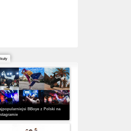
ed Bull Bc One Cypher Poland 2020 w
owym Wydaniu!
ykuły
aczorex w najnowszym klipie: HRYPA
 Kobieta z walizką
ajpopularniejsi BBoye z Polski na
nstagramie