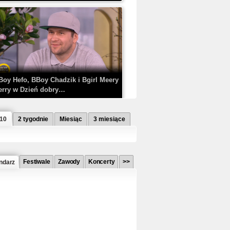
Boy Hefo, BBoy Chadzik i Bgirl Meery
erry w Dzień dobry…
 10
2 tygodnie
Miesiąc
3 miesiące
Festiwale
Zawody
Koncerty
>>
ndarz
etlagz ft. PRO8L3M - Mieć i nie mieć