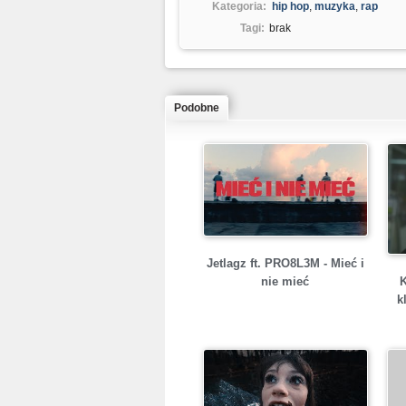
Kategoria:
hip hop
,
muzyka
,
rap
Tagi:
brak
Podobne
Jetlagz ft. PRO8L3M - Mieć i
nie mieć
k