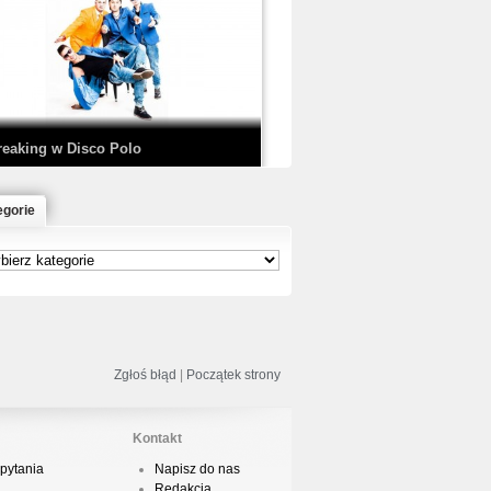
EDE & SIR MICH - KICKDOWN /
ISCO NOIR
reaking w Disco Polo
egorie
łoń & Dope D.O.D. - Makeem Bleed |
rod. Chubeats, Scratch:…
reaking na Olimpiadzie w Paryżu
024 - Najciekawsze komentarze
Zgłoś błąd
|
Początek strony
Kontakt
pytania
Napisz do nas
risBo - Cienie
Redakcja