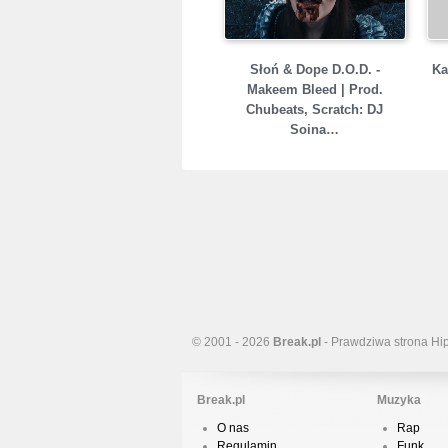
Słoń & Dope D.O.D. -
Ka
Makeem Bleed | Prod.
Chubeats, Scratch: DJ
Soina…
© 2001 - 2026
Break.pl
- Prawdziwa strona Hi
Break.pl
Muzyka
O nas
Rap
Regulamin
Funk