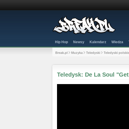
Hip Hop
Newsy
Kalendarz
Wiedza
Break.pl
Muzyka
Teledyski
Teledyski polski
Teledysk: De La Soul "Get