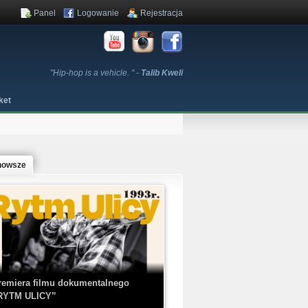
Panel
Logowanie
Rejestracja
"Hip-hop is a vehicle. " -
Talib Kweli
ket
nowsze
remiera filmu dokumentalnego
RYTM ULICY”