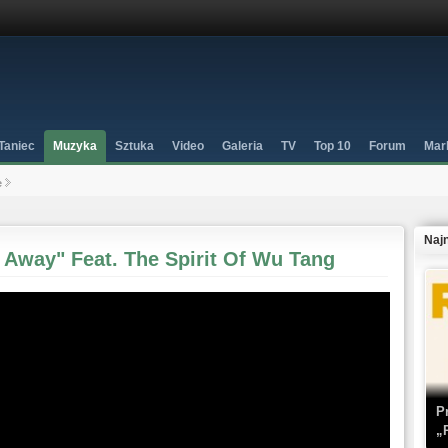
Taniec
Muzyka
Sztuka
Video
Galeria
TV
Top 10
Forum
Mar
e
Naj
 Away" Feat. The Spirit Of Wu Tang
P
„