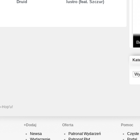
Druid
lustro (feat. Szczur)
T
D
B
Kat
S
P
B
2
p-Hop'u!
+Dodaj
Oferta
Pomoc
Newsa
Patronat Wydarzeń
Częste 
K
Wydarzenie
Patronat Płyt
Portal