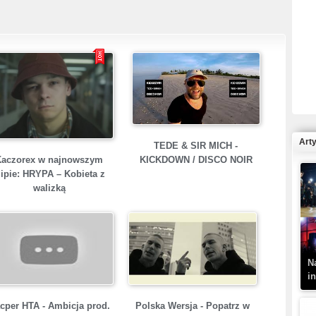
R
N
Art
TEDE & SIR MICH -
Kaczorex w najnowszym
KICKDOWN / DISCO NOIR
lipie: HRYPA – Kobieta z
walizką
K
–
N
i
cper HTA - Ambicja prod.
Polska Wersja - Popatrz w