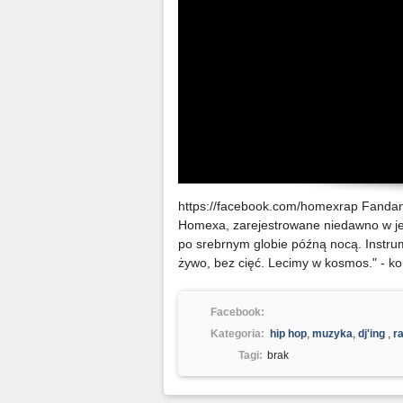
https://facebook.com/homexrap Fandan
Homexa, zarejestrowane niedawno w jeg
po srebrnym globie późną nocą. Instr
żywo, bez cięć. Lecimy w kosmos." - 
Facebook:
Kategoria:
hip hop
,
muzyka
,
dj'ing
,
r
Tagi:
brak