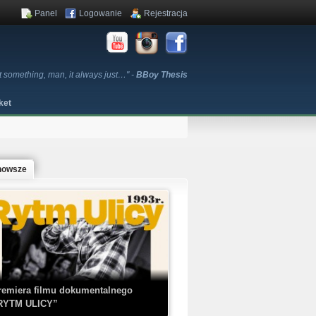
Panel
Logowanie
Rejestracja
t something, man, it always just…" -
BBoy Thesis
ket
nowsze
remiera filmu dokumentalnego
RYTM ULICY”