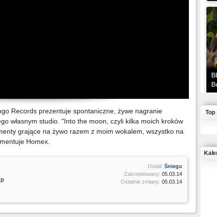
B
B
go Records prezentuje spontaniczne, żywe nagranie
Top
o własnym studio. "Into the moon, czyli kilka moich kroków
umenty grające na żywo razem z moim wokalem, wszystko na
komentuje Homex.
Kale
Dodał:
Śniegu
Zakceptowany:
05.03.14
J
ap
Ostatnie zmiany:
05.03.14