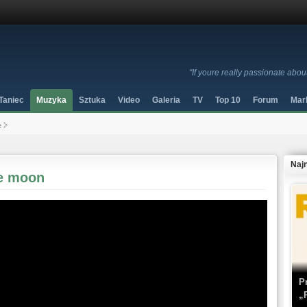
"If youre really passionate abou
Taniec
Muzyka
Sztuka
Video
Galeria
TV
Top 10
Forum
Mar
e
Naj
he moon
P
„