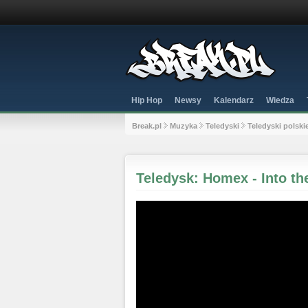
Hip Hop
Newsy
Kalendarz
Wiedza
Break.pl
Muzyka
Teledyski
Teledyski polski
Teledysk: Homex - Into t