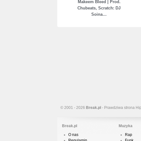
Makeem Bleed | Prod.
Chubeats, Scratch: DJ
Soina…
© 2001 - 2026
Break.pl
- Prawdziwa strona Hi
Break.pl
Muzyka
O nas
Rap
Regulamin
Funk