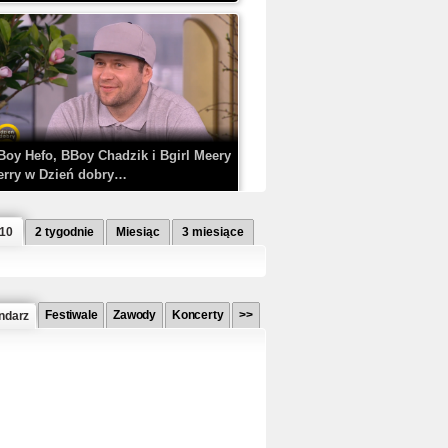
Boy Hefo, BBoy Chadzik i Bgirl Meery
erry w Dzień dobry…
 10
2 tygodnie
Miesiąc
3 miesiące
Festiwale
Zawody
Koncerty
>>
ndarz
etlagz ft. PRO8L3M - Mieć i nie mieć