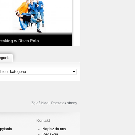
EDE & SIR MICH - KICKDOWN /
ISCO NOIR
reaking w Disco Polo
egorie
łoń & Dope D.O.D. - Makeem Bleed |
rod. Chubeats, Scratch:…
reaking na Olimpiadzie w Paryżu
024 - Najciekawsze komentarze
Zgłoś błąd
|
Początek strony
Kontakt
pytania
Napisz do nas
risBo - Cienie
Redakcja