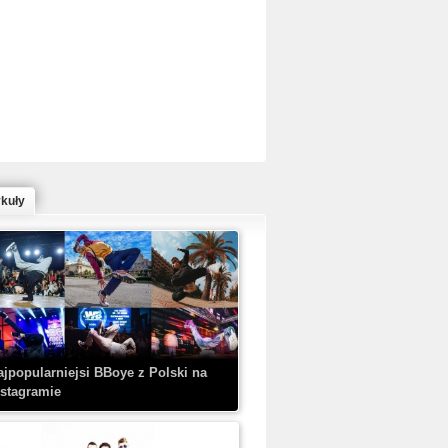
ed Bull Bc One Cypher Poland 2020 w
owym Wydaniu!
ykuły
aczorex w najnowszym klipie: HRYPA
 Kobieta z walizką
ajpopularniejsi BBoye z Polski na
nstagramie