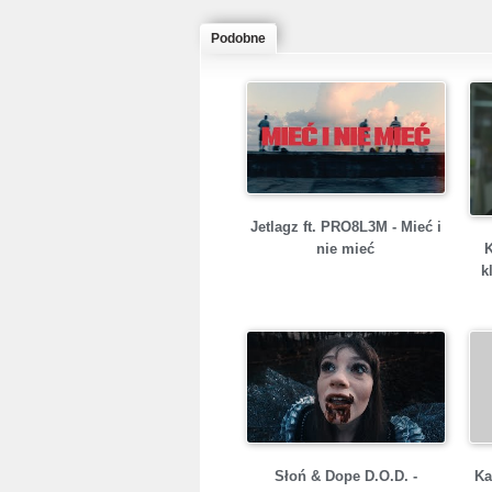
Podobne
Jetlagz ft. PRO8L3M - Mieć i
nie mieć
k
Słoń & Dope D.O.D. -
Ka