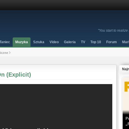
"You start to realize
Taniec
Muzyka
Sztuka
Video
Galeria
TV
Top 10
Forum
Mar
niczne
Naj
n (Explicit)
P
„