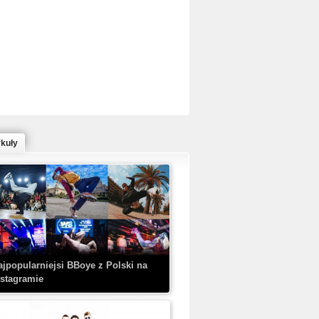
ed Bull Bc One Cypher Poland 2020 w
owym Wydaniu!
ykuły
aczorex w najnowszym klipie: HRYPA
 Kobieta z walizką
ajpopularniejsi BBoye z Polski na
nstagramie