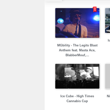
I
MGbility - The Legits Blast
Anthem feat. Masta Ace,
BlabberMouf,…
Ice Cube - High Times
Ni
Cannabis Cup