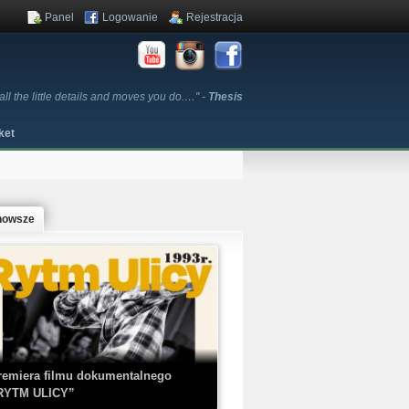
Panel
Logowanie
Rejestracja
 all the little details and moves you do.…" -
Thesis
ket
nowsze
remiera filmu dokumentalnego
RYTM ULICY”