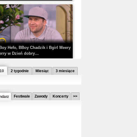
Boy Hefo, BBoy Chadzik i Bgirl Meery
erry w Dzień dobry…
 10
2 tygodnie
Miesiąc
3 miesiące
Festiwale
Zawody
Koncerty
>>
ndarz
etlagz ft. PRO8L3M - Mieć i nie mieć