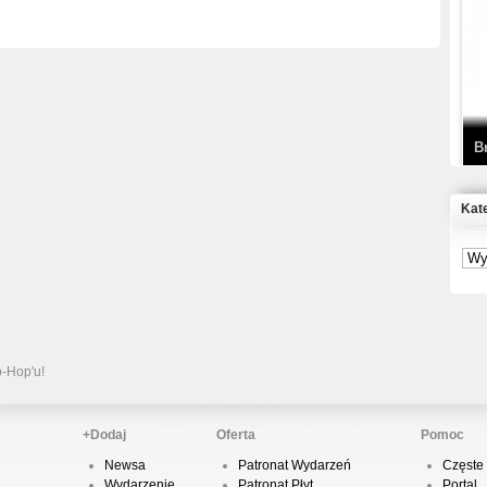
T
D
B
Kat
S
P
B
2
p-Hop'u!
+Dodaj
Oferta
Pomoc
Newsa
Patronat Wydarzeń
Częste 
K
Wydarzenie
Patronat Płyt
Portal