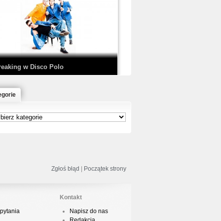
EDE & SIR MICH - KICKDOWN /
ISCO NOIR
reaking w Disco Polo
egorie
łoń & Dope D.O.D. - Makeem Bleed |
rod. Chubeats, Scratch:…
reaking na Olimpiadzie w Paryżu
024 - Najciekawsze komentarze
Zgłoś błąd
|
Początek strony
Kontakt
pytania
Napisz do nas
risBo - Cienie
Redakcja