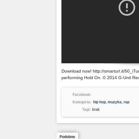
Download now! http://smarturl.it/50_iT
performing Hold On. © 2014 G-Unit Re
Facebook:
Kategoria:
hip hop
,
muzyka
,
rap
Tagi:
brak
Podobne