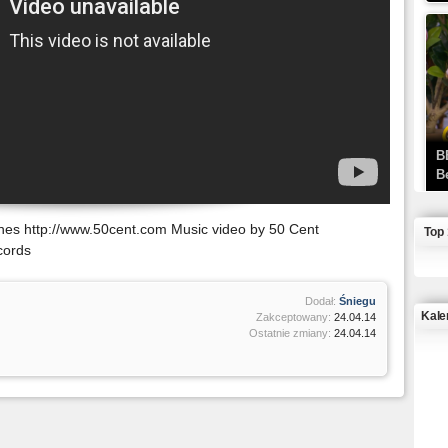
B
B
unes http://www.50cent.com Music video by 50 Cent
Top
cords
Dodał:
Śniegu
Kale
Zakceptowany:
24.04.14
Ostatnie zmiany:
24.04.14
J