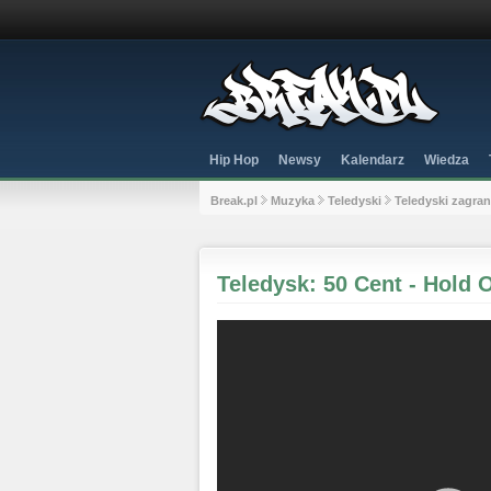
Hip Hop
Newsy
Kalendarz
Wiedza
Break.pl
Muzyka
Teledyski
Teledyski zagra
Teledysk: 50 Cent - Hold O