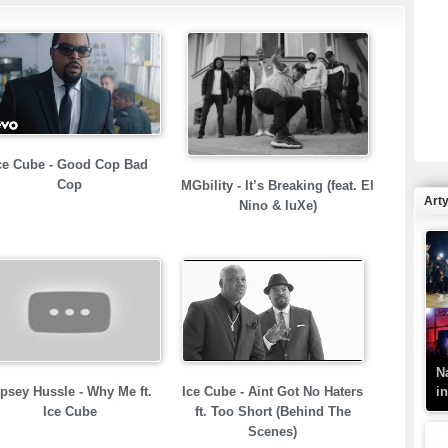
R
N
ce Cube - Good Cop Bad
Cop
MGbility - It’s Breaking (feat. El
Art
Nino & luXe)
K
–
N
i
psey Hussle - Why Me ft.
Ice Cube - Aint Got No Haters
Ice Cube
ft. Too Short (Behind The
Scenes)