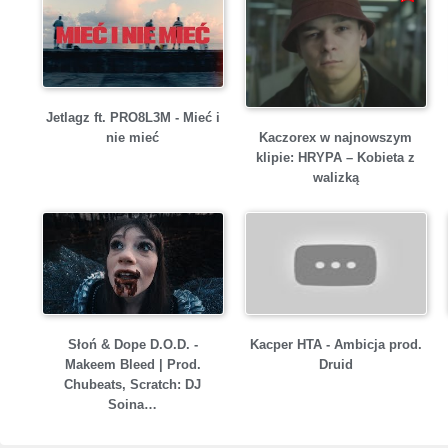
Jetlagz ft. PRO8L3M - Mieć i
Kaczorex w najnowszym
nie mieć
klipie: HRYPA – Kobieta z
walizką
Słoń & Dope D.O.D. -
Kacper HTA - Ambicja prod.
Makeem Bleed | Prod.
Druid
Chubeats, Scratch: DJ
Soina…