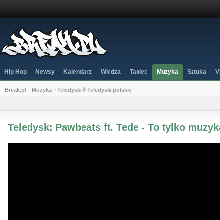
Hip Hop
Newsy
Kalendarz
Wiedza
Taniec
Muzyka
Sztuka
V
Break.pl
Muzyka
Teledyski
Teledyski polskie
Teledysk: Pawbeats ft. Tede - To tylko muzyk