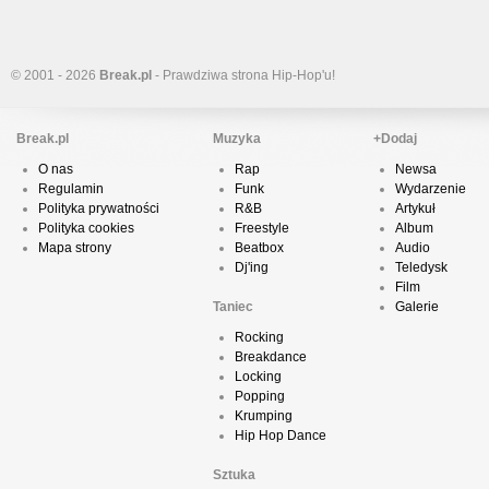
© 2001 - 2026
Break.pl
- Prawdziwa strona Hip-Hop'u!
Break.pl
Muzyka
+Dodaj
O nas
Rap
Newsa
Regulamin
Funk
Wydarzenie
Polityka prywatności
R&B
Artykuł
Polityka cookies
Freestyle
Album
Mapa strony
Beatbox
Audio
Dj'ing
Teledysk
Film
Taniec
Galerie
Rocking
Breakdance
Locking
Popping
Krumping
Hip Hop Dance
Sztuka