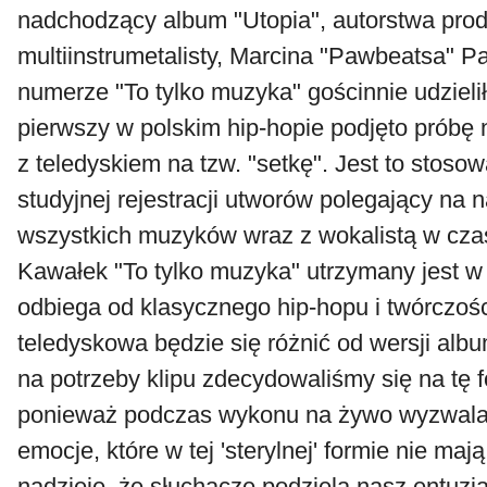
nadchodzący album "Utopia", autorstwa prod
multiinstrumetalisty, Marcina "Pawbeatsa" 
numerze "To tylko muzyka" gościnnie udzieli
pierwszy w polskim hip-hopie podjęto próbę 
z teledyskiem na tzw. "setkę". Jest to stoso
studyjnej rejestracji utworów polegający na 
wszystkich muzyków wraz z wokalistą w cza
Kawałek "To tylko muzyka" utrzymany jest w
odbiega od klasycznego hip-hopu i twórczo
teledyskowa będzie się różnić od wersji albu
na potrzeby klipu zdecydowaliśmy się na tę 
ponieważ podczas wykonu na żywo wyzwala 
emocje, które w tej 'sterylnej' formie nie maj
nadzieję, że słuchacze podzielą nasz entuzj