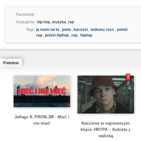
Facebook:
Kategoria:
hip hop
,
muzyka
,
rap
Tagi:
ja mam na to
,
pono
,
kacezet
,
tadeusz ross
,
polski
rap
,
polski hiphop
,
rap
,
hiphop
Podobne
Jetlagz ft. PRO8L3M - Mieć i
Kaczorex w najnowszym
nie mieć
klipie: HRYPA – Kobieta z
walizką