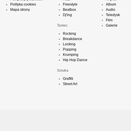
Polityka cookies
Freestyle
Album
Mapa strony
Beatbox
Audio
Dj'ing
Teledysk
Film
Taniec
Galerie
Rocking
Breakdance
Locking
Popping
Krumping
Hip Hop Dance
Sztuka
Graffiti
Street Art