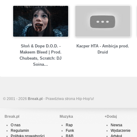
Słoń & Dope D.O.D. -
Kacper HTA - Ambicja prod.
Makeem Bleed | Prod.
Druid
Chubeats, Scratch: DJ
Soina…
© 2001 - 2026
Break.pl
- Prawdziwa strona Hip-Hop'u!
Break.pl
Muzyka
+Dodaj
O nas
Rap
Newsa
Regulamin
Funk
Wydarzenie
Polityka prywatności
R&B
Artykuł