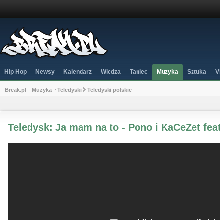
Hip Hop
Newsy
Kalendarz
Wiedza
Taniec
Muzyka
Sztuka
V
Break.pl
Muzyka
Teledyski
Teledyski polskie
Teledysk: Ja mam na to - Pono i KaCeZet fea