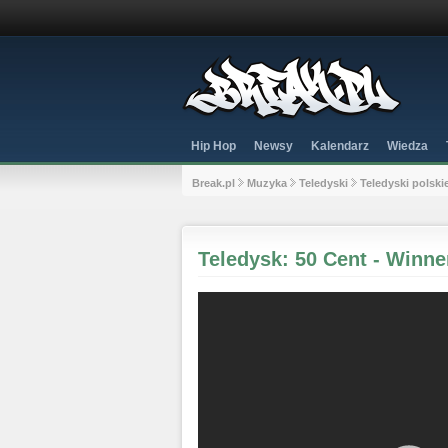
Hip Hop
Newsy
Kalendarz
Wiedza
Break.pl
Muzyka
Teledyski
Teledyski polski
Teledysk: 50 Cent - Winner