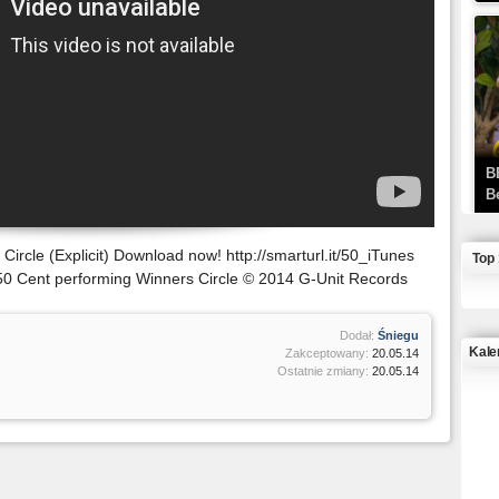
B
B
ircle (Explicit) Download now! http://smarturl.it/50_iTunes
Top
50 Cent performing Winners Circle © 2014 G-Unit Records
Dodał:
Śniegu
Kale
Zakceptowany:
20.05.14
Ostatnie zmiany:
20.05.14
J