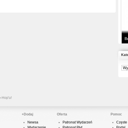
T
D
B
Kat
S
P
B
2
p-Hop'u!
+Dodaj
Oferta
Pomoc
Newsa
Patronat Wydarzeń
Częste 
K
Wydarzenie
Patronat Płyt
Portal