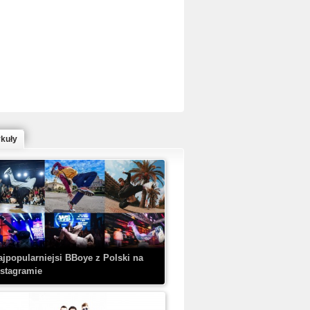
ed Bull Bc One Cypher Poland 2020 w
owym Wydaniu!
ykuły
aczorex w najnowszym klipie: HRYPA
 Kobieta z walizką
ajpopularniejsi BBoye z Polski na
nstagramie