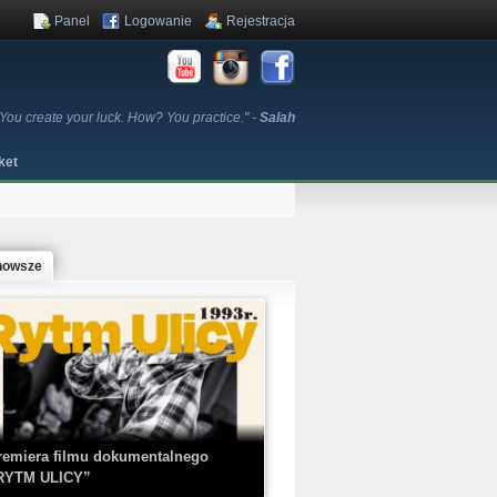
Panel
Logowanie
Rejestracja
 You create your luck. How? You practice." -
Salah
ket
nowsze
remiera filmu dokumentalnego
RYTM ULICY”