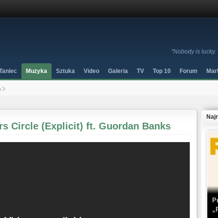
"Nobody is lucky.
Taniec
Muzyka
Sztuka
Video
Galeria
TV
Top 10
Forum
Mar
e
Naj
s Circle (Explicit) ft. Guordan Banks
P
„