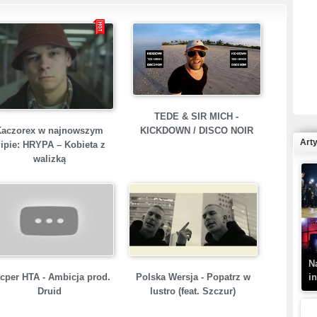
R
N
TEDE & SIR MICH -
Kaczorex w najnowszym
KICKDOWN / DISCO NOIR
Art
lipie: HRYPA – Kobieta z
walizką
K
–
N
i
cper HTA - Ambicja prod.
Polska Wersja - Popatrz w
Druid
lustro (feat. Szczur)