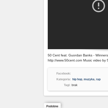
50 Cent feat. Guordan Banks - Winners C
http://www.50cent.com Music video by 
Facebook:
Kategoria:
hip hop
,
muzyka
,
rap
Tagi:
brak
Podobne