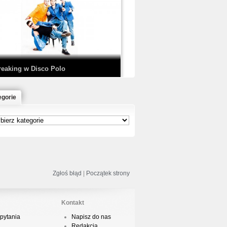
EDE & SIR MICH - KICKDOWN /
ISCO NOIR
reaking w Disco Polo
egorie
łoń & Dope D.O.D. - Makeem Bleed |
rod. Chubeats, Scratch:…
reaking na Olimpiadzie w Paryżu
024 - Najciekawsze komentarze
Zgłoś błąd
|
Początek strony
Kontakt
pytania
Napisz do nas
risBo - Cienie
Redakcja