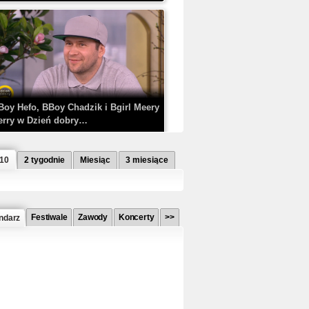
Boy Hefo, BBoy Chadzik i Bgirl Meery
erry w Dzień dobry…
 10
2 tygodnie
Miesiąc
3 miesiące
Festiwale
Zawody
Koncerty
>>
ndarz
etlagz ft. PRO8L3M - Mieć i nie mieć