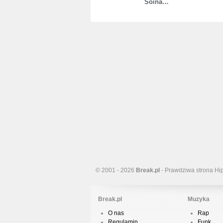
Soina…
© 2001 - 2026
Break.pl
- Prawdziwa strona Hi
Break.pl
Muzyka
O nas
Rap
Regulamin
Funk