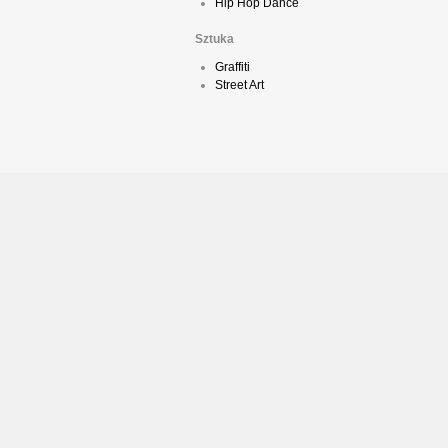
Hip Hop Dance
Sztuka
Graffiti
Street Art