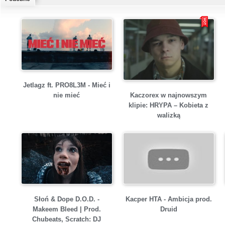
Jetlagz ft. PRO8L3M - Mieć i
Kaczorex w najnowszym
nie mieć
klipie: HRYPA – Kobieta z
walizką
Słoń & Dope D.O.D. -
Kacper HTA - Ambicja prod.
Makeem Bleed | Prod.
Druid
Chubeats, Scratch: DJ