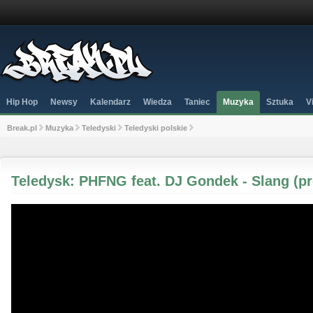
Hip Hop
Newsy
Kalendarz
Wiedza
Taniec
Muzyka
Sztuka
V
Break.pl
Muzyka
Teledyski
Teledyski polskie
Teledysk: PHFNG feat. DJ Gondek - Slang (pr