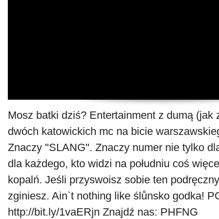
Mosz batki dziś? Entertainment z dumą (jak 
dwóch katowickich mc na bicie warszawskie
Znaczy "SLANG". Znaczy numer nie tylko dla 
dla każdego, kto widzi na południu coś więcej
kopalń. Jeśli przyswoisz sobie ten podręczny
zginiesz. Ain`t nothing like ślůnsko godka
http://bit.ly/1vaERjn Znajdź nas: PHFNG