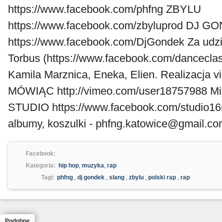
https://www.facebook.com/phfng ZBYLU
https://www.facebook.com/zbyluprod DJ 
https://www.facebook.com/DjGondek Za udzia
Torbus (https://www.facebook.com/danceclas
Kamila Marznica, Eneka, Elien. Realizacj
MÓWIĄC http://vimeo.com/user18757988 Mi
STUDIO https://www.facebook.com/studio16m
albumy, koszulki - phfng.katowice@gmail.c
Facebook:
Kategoria:
hip hop
,
muzyka
,
rap
Tagi:
phfng
,
dj gondek
,
slang
,
zbylu
,
polski rap
,
rap
Podobne