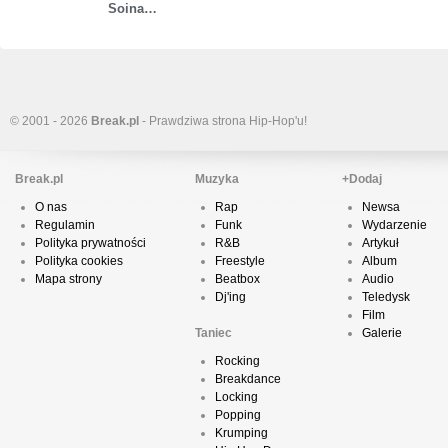
Soina…
© 2001 - 2026
Break.pl
- Prawdziwa strona Hip-Hop'u!
Break.pl
Muzyka
+Dodaj
O nas
Rap
Newsa
Regulamin
Funk
Wydarzenie
Polityka prywatności
R&B
Artykuł
Polityka cookies
Freestyle
Album
Mapa strony
Beatbox
Audio
Dj'ing
Teledysk
Film
Taniec
Galerie
Rocking
Breakdance
Locking
Popping
Krumping