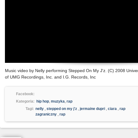
Music video by Nelly performing Stepped On My J'z. (C) 2008 Unive
of UMG Recordings, Inc. and I.G. Records, Inc
Facebook:
Kategoria:
hip hop
,
muzyka
,
rap
Tagi:
nelly
,
stepped on my j'z
,
jermaine dupri
,
ciara
,
rap
zagraniczny
,
rap