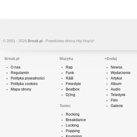
© 2001 - 2026
Break.pl
- Prawdziwa strona Hip-Hop'u!
Break.pl
Muzyka
+Dodaj
O nas
Rap
Newsa
Regulamin
Funk
Wydarzenie
Polityka prywatności
R&B
Artykuł
Polityka cookies
Freestyle
Album
Mapa strony
Beatbox
Audio
Dj'ing
Teledysk
Film
Taniec
Galerie
Rocking
Breakdance
Locking
Popping
Krumping