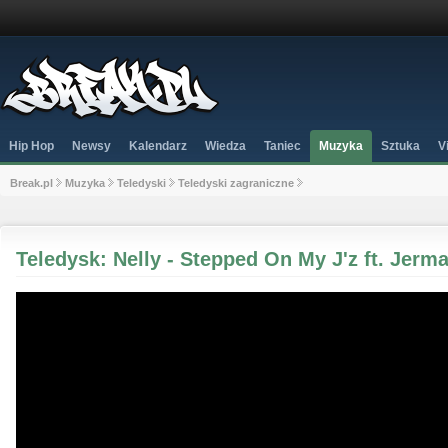
Hip Hop
Newsy
Kalendarz
Wiedza
Taniec
Muzyka
Sztuka
V
Break.pl
Muzyka
Teledyski
Teledyski zagraniczne
Teledysk: Nelly - Stepped On My J'z ft. Jerma