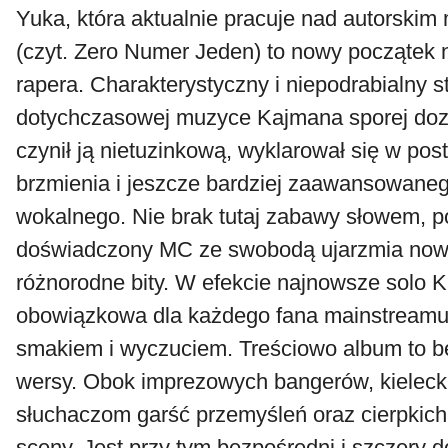
Yuka, która aktualnie pracuje nad autorskim 
(czyt. Zero Numer Jeden) to nowy początek 
rapera. Charakterystyczny i niepodrabialny s
dotychczasowej muzyce Kajmana sporej dozy
czynił ją nietuzinkową, wyklarował się w po
brzmienia i jeszcze bardziej zaawansowaneg
wokalnego. Nie brak tutaj zabawy słowem, 
doświadczony MC ze swobodą ujarzmia now
różnorodne bity. W efekcie najnowsze solo 
obowiązkowa dla każdego fana mainstreamu
smakiem i wyczuciem. Treściowo album to
wersy. Obok imprezowych bangerów, kielecki
słuchaczom garść przemyśleń oraz cierpkich
sceny. Jest przy tym bezpośredni i szczery d