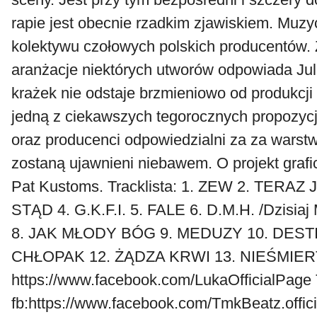
rapie jest obecnie rzadkim zjawiskiem. Muzy
kolektywu czołowych polskich producentów. 
aranżacje niektórych utworów odpowiada J
krażek nie odstaje brzmieniowo od produkcj
jedną z ciekawszych tegorocznych propozycj
oraz producenci odpowiedzialni za za wars
zostaną ujawnieni niebawem. O projekt graf
Pat Kustoms. Tracklista: 1. ZEW 2. TERAZ
STĄD 4. G.K.F.I. 5. FALE 6. D.M.H. /Dzisi
8. JAK MŁODY BÓG 9. MEDUZY 10. DEST
CHŁOPAK 12. ŻĄDZA KRWI 13. NIEŚMIERT
https://www.facebook.com/LukaOfficialPage
fb:https://www.facebook.com/TmkBeatz.officia