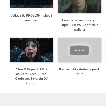
Jetlagz ft. PRO8L3M - Mieć i
Kaczorex w najnowszym
nie mieć
klipie: HRYPA – Kobieta z
walizką
Słoń & Dope D.O.D. -
Kacper HTA - Ambicja prod.
Makeem Bleed | Prod.
Druid
Chubeats, Scratch: DJ
Soina…