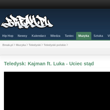
Hip Hop
Newsy
Kalendarz
Wiedza
Taniec
Muzyka
Sztuka
V
Break.pl
Muzyka
Teledyski
Teledyski polskie
Teledysk: Kajman ft. Luka - Uciec stąd