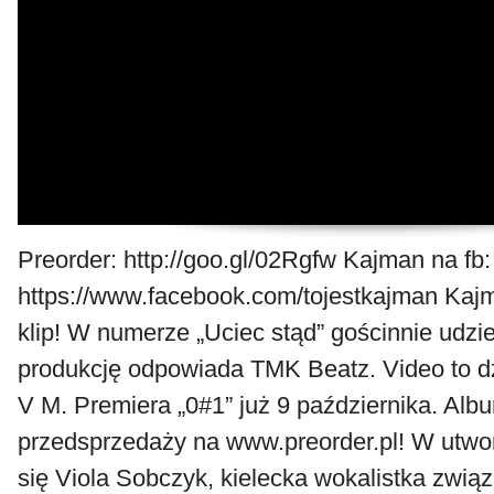
Preorder: http://goo.gl/02Rgfw Kajman na fb:
https://www.facebook.com/tojestkajman Kaj
klip! W numerze „Uciec stąd” gościnnie udziel
produkcję odpowiada TMK Beatz. Video to d
V M. Premiera „0#1” już 9 października. Alb
przedsprzedaży na www.preorder.pl! W utwor
się Viola Sobczyk, kielecka wokalistka zwi