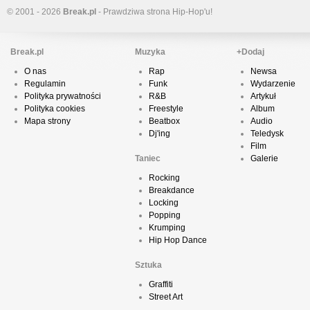
© 2001 - 2026
Break.pl
- Prawdziwa strona Hip-Hop'u!
Break.pl
Muzyka
+Dodaj
O nas
Rap
Newsa
Regulamin
Funk
Wydarzenie
Polityka prywatności
R&B
Artykuł
Polityka cookies
Freestyle
Album
Mapa strony
Beatbox
Audio
Dj'ing
Teledysk
Film
Taniec
Galerie
Rocking
Breakdance
Locking
Popping
Krumping
Hip Hop Dance
Sztuka
Graffiti
Street Art