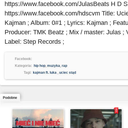
https://www.facebook.com/JulasBeats H D S
https://www.facebook.com/hdscvm Title: Uciec
Kajman ; Album: 0#1 ; Lyrics: Kajman ; Featu
Producer: TMK Beatz ; Mix / master: Julas ;
Label: Step Records ;
Facebook:
Kategoria:
hip hop
,
muzyka
,
rap
Tagi:
kajman ft. luka
,
uciec stąd
Podobne