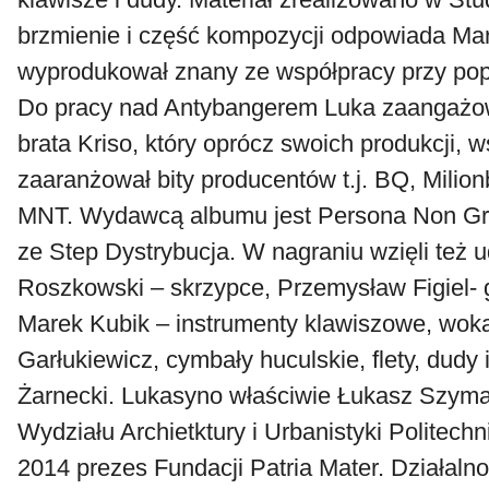
brzmienie i część kompozycji odpowiada Mare
wyprodukował znany ze współpracy przy popr
Do pracy nad Antybangerem Luka zaangażo
brata Kriso, który oprócz swoich produkcji,
zaaranżował bity producentów t.j. BQ, Milio
MNT. Wydawcą albumu jest Persona Non Gra
ze Step Dystrybucja. W nagraniu wzięli też 
Roszkowski – skrzypce, Przemysław Figiel- g
Marek Kubik – instrumenty klawiszowe, woka
Garłukiewicz, cymbały huculskie, flety, dudy 
Żarnecki. Lukasyno właściwie Łukasz Szyma
Wydziału Archietktury i Urbanistyki Politechn
2014 prezes Fundacji Patria Mater. Działal