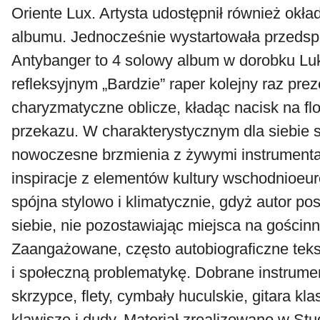
Oriente Lux. Artysta udostępnił również okład
albumu. Jednocześnie wystartowała przedsp
Antybanger to 4 solowy album w dorobku Lu
refleksyjnym „Bardzie” raper kolejny raz prez
charyzmatyczne oblicze, kładąc nacisk na flo
przekazu. W charakterystycznym dla siebie s
nowoczesne brzmienia z żywymi instrumenta
inspiracje z elementów kultury wschodnioeuro
spójna stylowo i klimatycznie, gdyż autor po
siebie, nie pozostawiając miejsca na gościnn
Zaangażowane, często autobiograficzne teks
i społeczną problematykę. Dobrane instrumen
skrzypce, flety, cymbały huculskie, gitara kl
klawisze i dudy. Materiał zrealizowano w St