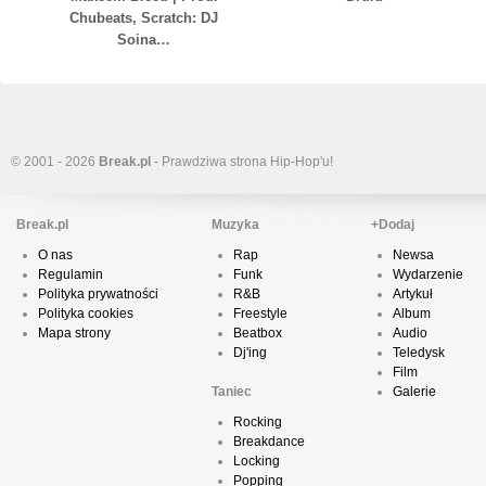
Chubeats, Scratch: DJ
Soina…
© 2001 - 2026
Break.pl
- Prawdziwa strona Hip-Hop'u!
Break.pl
Muzyka
+Dodaj
O nas
Rap
Newsa
Regulamin
Funk
Wydarzenie
Polityka prywatności
R&B
Artykuł
Polityka cookies
Freestyle
Album
Mapa strony
Beatbox
Audio
Dj'ing
Teledysk
Film
Taniec
Galerie
Rocking
Breakdance
Locking
Popping