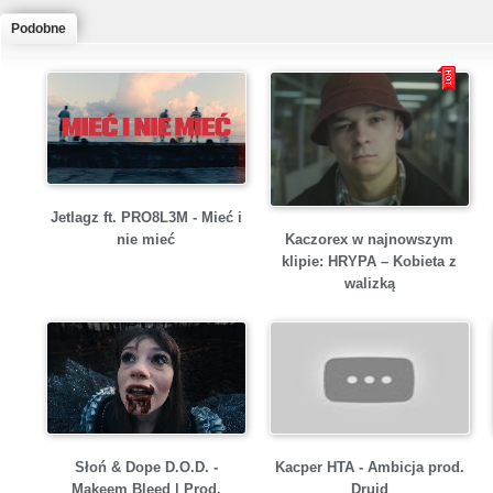
Podobne
Jetlagz ft. PRO8L3M - Mieć i
Kaczorex w najnowszym
nie mieć
klipie: HRYPA – Kobieta z
walizką
Słoń & Dope D.O.D. -
Kacper HTA - Ambicja prod.
Makeem Bleed | Prod.
Druid