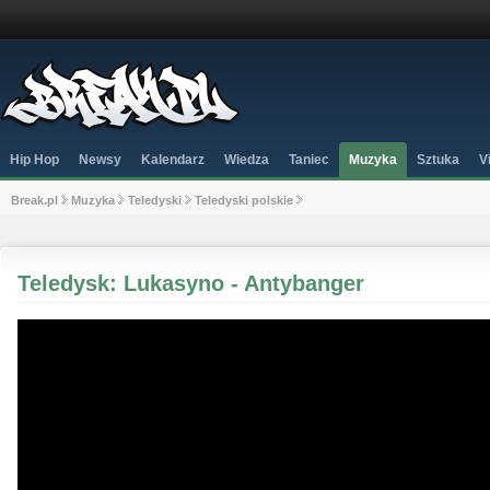
Hip Hop
Newsy
Kalendarz
Wiedza
Taniec
Muzyka
Sztuka
V
Break.pl
Muzyka
Teledyski
Teledyski polskie
Teledysk: Lukasyno - Antybanger