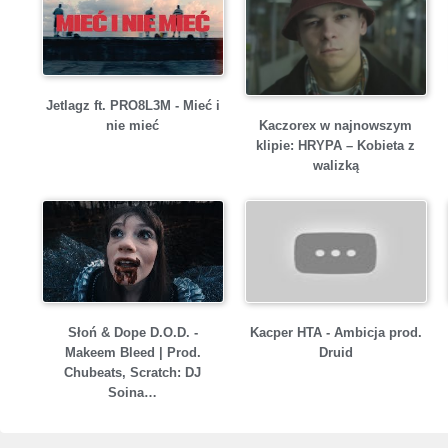
Jetlagz ft. PRO8L3M - Mieć i
Kaczorex w najnowszym
nie mieć
klipie: HRYPA – Kobieta z
walizką
Słoń & Dope D.O.D. -
Kacper HTA - Ambicja prod.
Makeem Bleed | Prod.
Druid
Chubeats, Scratch: DJ
Soina…