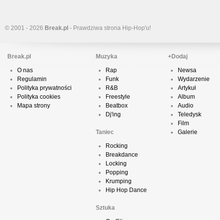
© 2001 - 2026
Break.pl
- Prawdziwa strona Hip-Hop'u!
Break.pl
Muzyka
+Dodaj
O nas
Rap
Newsa
Regulamin
Funk
Wydarzenie
Polityka prywatności
R&B
Artykuł
Polityka cookies
Freestyle
Album
Mapa strony
Beatbox
Audio
Dj'ing
Teledysk
Film
Taniec
Galerie
Rocking
Breakdance
Locking
Popping
Krumping
Hip Hop Dance
Sztuka