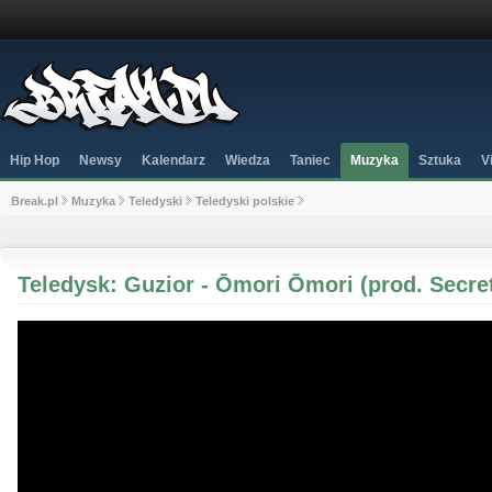
Hip Hop
Newsy
Kalendarz
Wiedza
Taniec
Muzyka
Sztuka
V
Break.pl
Muzyka
Teledyski
Teledyski polskie
Teledysk: Guzior - Ōmori Ōmori (prod. Secre