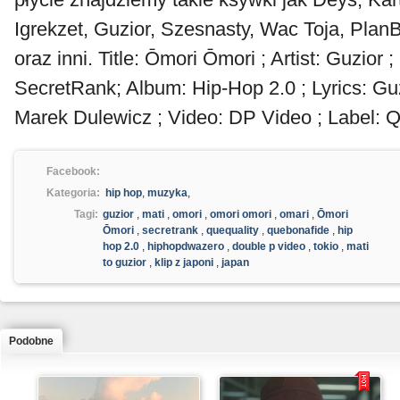
Igrekzet, Guzior, Szesnasty, Wac Toja, Pla
oraz inni. Title: Ōmori Ōmori ; Artist: Guzior 
SecretRank; Album: Hip-Hop 2.0 ; Lyrics: Guz
Marek Dulewicz ; Video: DP Video ; Label: Q
Facebook:
Kategoria:
hip hop
,
muzyka
,
Tagi:
guzior
,
mati
,
omori
,
omori omori
,
omari
,
Ōmori
Ōmori
,
secretrank
,
quequality
,
quebonafide
,
hip
hop 2.0
,
hiphopdwazero
,
double p video
,
tokio
,
mati
to guzior
,
klip z japoni
,
japan
Podobne