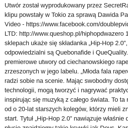
Utwór został wyprodukowany przez SecretRa
klipu powstały w Tokio za sprawą Dawida Pa
Video - https://www.facebook.com/doublepv
LTD: http://www.queshop.pl/hiphopdwazero 
sklepach ukaże się składanka „Hip-Hop 2.0”,
odpowiedzialni są Quebonafide i QueQuality.
premierowe utwory od ciechanowskiego rapera
zrzeszonych w jego labelu. „Młoda fala rape
radzi sobie na scenie. Mając swobodny dos
technologii, mogą tworzyć i nagrywać prakty
inspirując się muzyką z całego świata. To ta 
od o 20-lat starszych kolegów, którzy mieli z
start. Tytuł „Hip-Hop 2.0” nawiązuje właśnie d
płycie znajdziemy takie ksywki jak Deys, Kar