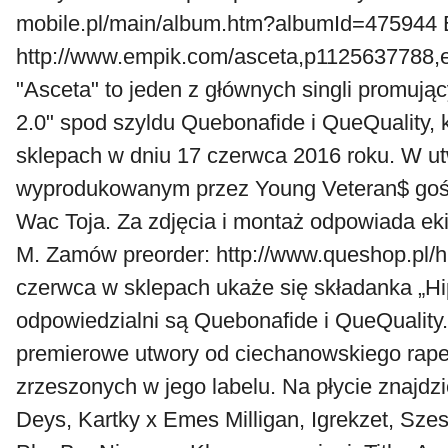
mobile.pl/main/album.htm?albumId=475944
http://www.empik.com/asceta,p1125637788,e
"Asceta" to jeden z głównych singli promują
2.0" spod szyldu Quebonafide i QueQuality, 
sklepach w dniu 17 czerwca 2016 roku. W u
wyprodukowanym przez Young Veteran$ gości
Wac Toja. Za zdjęcia i montaż odpowiada e
M. Zamów preorder: http://www.queshop.pl/
czerwca w sklepach ukaże się składanka „Hip
odpowiedzialni są Quebonafide i QueQuality.
premierowe utwory od ciechanowskiego rapera
zrzeszonych w jego labelu. Na płycie znajdzi
Deys, Kartky x Emes Milligan, Igrekzet, Sze