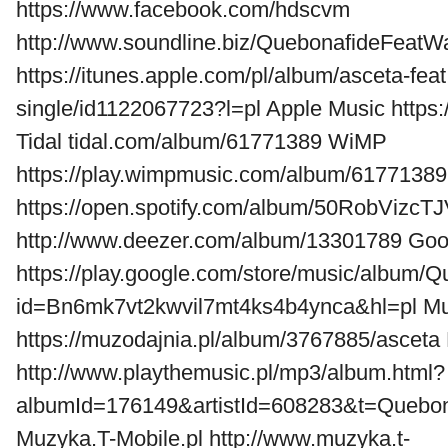
https://www.facebook.com/hdscvm
http://www.soundline.biz/QuebonafideFeatW
https://itunes.apple.com/pl/album/asceta-feat
single/id1122067723?l=pl Apple Music https:/
Tidal tidal.com/album/61771389 WiMP
https://play.wimpmusic.com/album/61771389 
https://open.spotify.com/album/50RobVizc
http://www.deezer.com/album/13301789 Goo
https://play.google.com/store/music/album/
id=Bn6mk7vt2kwvil7mt4ks4b4ynca&hl=pl Mu
https://muzodajnia.pl/album/3767885/asceta
http://www.playthemusic.pl/mp3/album.html?
albumId=176149&artistId=608283&t=Quebo
Muzyka.T-Mobile.pl http://www.muzyka.t-