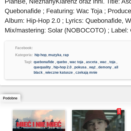
PlanBe, NieznanyKlarenz oraz inni. Title: Asce
Quebonafide ; Featuring: Wac Toja ; Produce
Album: Hip-Hop 2.0 ; Lyrics: Quebonafide, W
Mix/mastering: Solar (NOBOCOTO) ; Label: 
Facebook:
Kategoria:
hip hop
,
muzyka
,
rap
Tagi:
quebonafide
,
quebo
,
wac toja
,
asceta
,
wac
,
toja
,
quequality
,
hip-hop 2.0
,
pokusa
,
wąż
,
demony
,
all
black
,
wieczne katusze
,
czekają mnie
Podobne