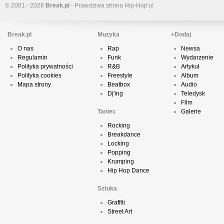
© 2001 - 2026
Break.pl
- Prawdziwa strona Hip-Hop'u!
Break.pl
Muzyka
+Dodaj
O nas
Rap
Newsa
Regulamin
Funk
Wydarzenie
Polityka prywatności
R&B
Artykuł
Polityka cookies
Freestyle
Album
Mapa strony
Beatbox
Audio
Dj'ing
Teledysk
Film
Taniec
Galerie
Rocking
Breakdance
Locking
Popping
Krumping
Hip Hop Dance
Sztuka
Graffiti
Street Art