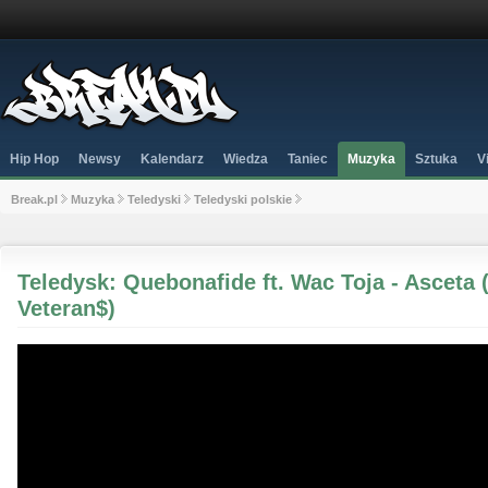
Hip Hop
Newsy
Kalendarz
Wiedza
Taniec
Muzyka
Sztuka
V
Break.pl
Muzyka
Teledyski
Teledyski polskie
Teledysk: Quebonafide ft. Wac Toja - Asceta 
Veteran$)