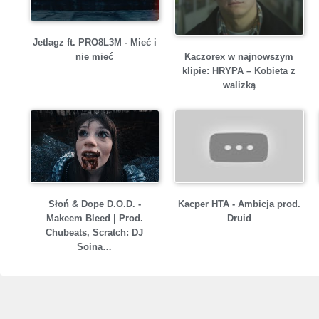
Jetlagz ft. PRO8L3M - Mieć i
Kaczorex w najnowszym
nie mieć
klipie: HRYPA – Kobieta z
walizką
Słoń & Dope D.O.D. -
Kacper HTA - Ambicja prod.
Makeem Bleed | Prod.
Druid
Chubeats, Scratch: DJ
Soina…