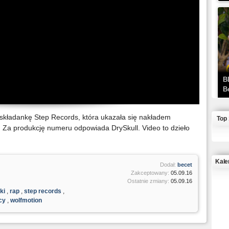
B
B
składankę Step Records, która ukazała się nakładem
Top
u. Za produkcję numeru odpowiada DrySkull. Video to dzieło
Kale
Dodał:
becet
Zakceptowany:
05.09.16
Ostatnie zmiany:
05.09.16
J
ki
,
rap
,
step records
,
icy
,
wolfmotion