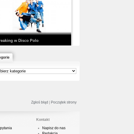
EDE & SIR MICH - KICKDOWN /
ISCO NOIR
reaking w Disco Polo
egorie
łoń & Dope D.O.D. - Makeem Bleed |
rod. Chubeats, Scratch:…
reaking na Olimpiadzie w Paryżu
024 - Najciekawsze komentarze
Zgłoś błąd
|
Początek strony
Kontakt
pytania
Napisz do nas
risBo - Cienie
Redakcja