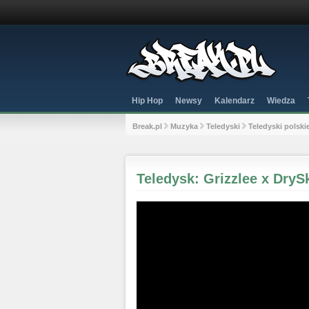
Hip Hop
Newsy
Kalendarz
Wiedza
Break.pl
Muzyka
Teledyski
Teledyski polski
Teledysk: Grizzlee x DrySk