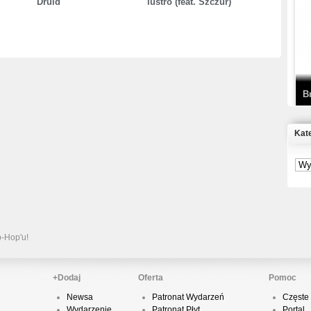
Druid
lustro (feat. Szczur)
T
D
B
Kat
S
P
B
2
p-Hop'u!
+Dodaj
Oferta
Pomoc
Newsa
Patronat Wydarzeń
Częste 
K
Wydarzenie
Patronat Płyt
Portal