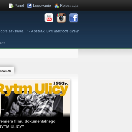
Panel
Logowanie
Rejestracja
people say there…" -
Abstrak, Skill Methods Crew
ket
nowsze
remiera filmu dokumentalnego
RYTM ULICY”