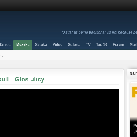
"As far as being traditional, its not because 
Taniec
Muzyka
Sztuka
Video
Galeria
TV
Top 10
Forum
Mar
e
Naj
ull - Głos ulicy
P
„