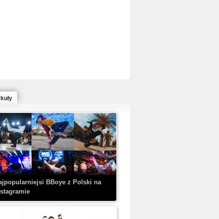
ed Bull Bc One Cypher Poland 2020 w
owym Wydaniu!
ykuły
aczorex w najnowszym klipie: HRYPA
 Kobieta z walizką
ajpopularniejsi BBoye z Polski na
nstagramie