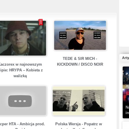
R
N
Art
TEDE & SIR MICH -
Kaczorex w najnowszym
KICKDOWN / DISCO NOIR
lipie: HRYPA – Kobieta z
walizką
K
–
N
i
cper HTA - Ambicja prod.
Polska Wersja - Popatrz w