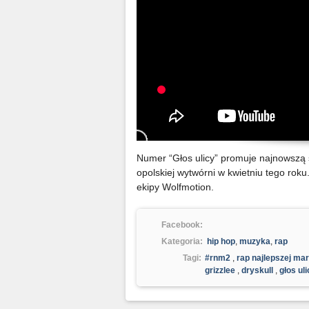
Numer “Głos ulicy” promuje najnowszą 
opolskiej wytwórni w kwietniu tego rok
ekipy Wolfmotion.
Facebook:
Kategoria:
hip hop
,
muzyka
,
rap
Tagi:
#rnm2
,
rap najlepszej mar
grizzlee
,
dryskull
,
głos ul