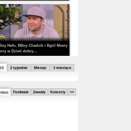
Boy Hefo, BBoy Chadzik i Bgirl Meery
erry w Dzień dobry…
 10
2 tygodnie
Miesiąc
3 miesiące
Festiwale
Zawody
Koncerty
>>
ndarz
etlagz ft. PRO8L3M - Mieć i nie mieć