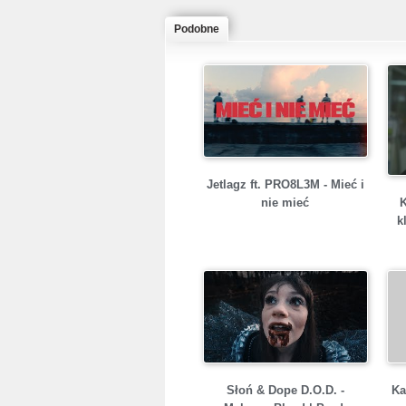
Podobne
Jetlagz ft. PRO8L3M - Mieć i
nie mieć
k
Słoń & Dope D.O.D. -
Ka