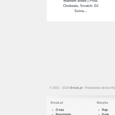
Makeem Bleed | Prod.
Chubeats, Scratch: DJ
Soina…
© 2001 - 2026
Break.pl
- Prawdziwa strona Hi
Break.pl
Muzyka
O nas
Rap
Regulamin
Funk