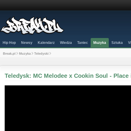
Hip Hop
Newsy
Kalendarz
Wiedza
Taniec
Muzyka
Sztuka
V
Break.pl
Muzyka
Teledyski
Teledysk: MC Melodee x Cookin Soul - Place 