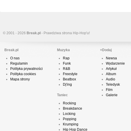
© 2001 - 2026
Break.pl
- Prawdziwa strona Hip-Hop'u!
Break.pl
Muzyka
+Dodaj
O nas
Rap
Newsa
Regulamin
Funk
Wydarzenie
Polityka prywatności
R&B
Artykuł
Polityka cookies
Freestyle
Album
Mapa strony
Beatbox
Audio
Dj'ing
Teledysk
Film
Taniec
Galerie
Rocking
Breakdance
Locking
Popping
Krumping
Hip Hop Dance