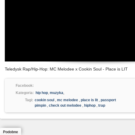
Teledysk Rap/Hip-Hop: MC Melodee x Cookin Soul - Place is LIT
Facebook:
Kategoria:
hip hop
,
muzyka
,
Tagi:
cookin soul
,
mc melodee
,
place is lit
,
passport
pimpin
,
check out melodee
,
hiphop
,
trap
Podobne