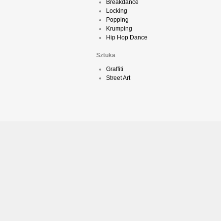
Breakdance
Locking
Popping
Krumping
Hip Hop Dance
Sztuka
Graffiti
Street Art