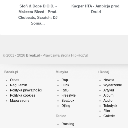
Słoń & Dope D.O.D. -
Kacper HTA - Ambicja prod.
Makeem Bleed | Prod.
Druid
Chubeats, Scratch: DJ
Soina…
© 2001 - 2026
Break.pl
- Prawdziwa strona Hip-Hop'u!
Break.pl
Muzyka
+Dodaj
O nas
Rap
Newsa
Regulamin
Funk
Wydarzenie
Polityka prywatności
R&B
Artykuł
Polityka cookies
Freestyle
Album
Mapa strony
Beatbox
Audio
Dj'ing
Teledysk
Film
Taniec
Galerie
Rocking