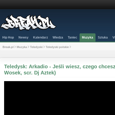
Hip Hop
Newsy
Kalendarz
Wiedza
Taniec
Muzyka
Sztuka
V
Break.pl
Muzyka
Teledyski
Teledyski polskie
Teledysk: Arkadio - Jeśli wiesz, czego chces
Wosek, scr. Dj Aztek)