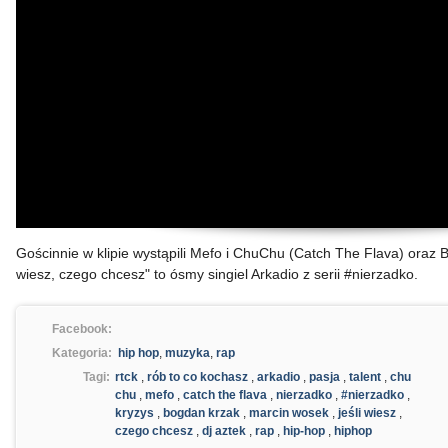
Gościnnie w klipie wystąpili Mefo i ChuChu (Catch The Flava) oraz B
wiesz, czego chcesz" to ósmy singiel Arkadio z serii #nierzadko.
Facebook:
Kategoria:
hip hop
,
muzyka
,
rap
Tagi:
rtck
,
rób to co kochasz
,
arkadio
,
pasja
,
talent
,
chu
chu
,
mefo
,
catch the flava
,
nierzadko
,
#nierzadko
,
kryzys
,
bogdan krzak
,
marcin wosek
,
jeśli wiesz
,
czego chcesz
,
dj aztek
,
rap
,
hip-hop
,
hiphop